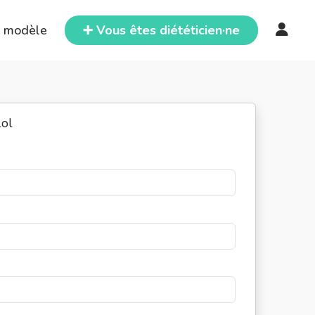
e modèle
➕ Vous êtes diététicien·ne
lol