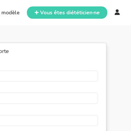
e modèle
➕ Vous êtes diététicien·ne
orte