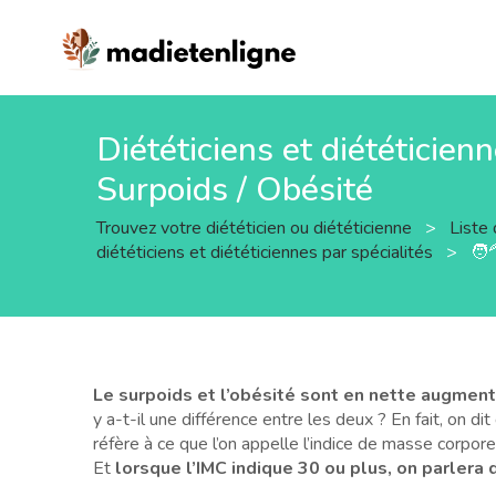
Diététiciens et diététicienn
Surpoids / Obésité
Trouvez votre diététicien ou diététicienne
>
Liste 
diététiciens et diététiciennes par spécialités
>
🧑‍
Le surpoids et l’obésité sont en nette augment
y a-t-il une différence entre les deux ? En fait, on d
réfère à ce que l’on appelle l’indice de masse corpor
Et
lorsque l’IMC indique 30 ou plus, on parlera 