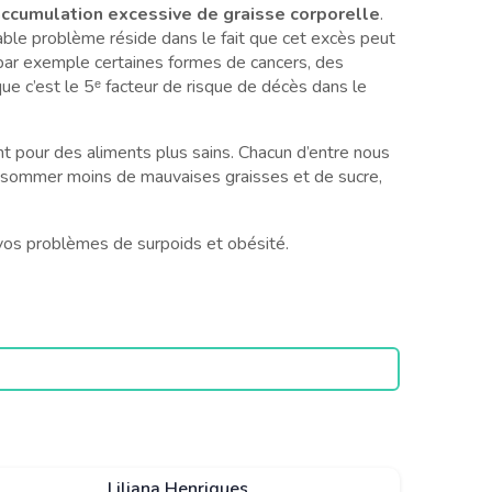
 accumulation excessive de graisse corporelle
.
table problème réside dans le fait que cet excès peut
a par exemple certaines formes de cancers, des
que c’est le 5ᵉ facteur de risque de décès dans le
t pour des aliments plus sains. Chacun d’entre nous
 consommer moins de mauvaises graisses et de sucre,
 à vos problèmes de surpoids et obésité.
Liliana Henriques