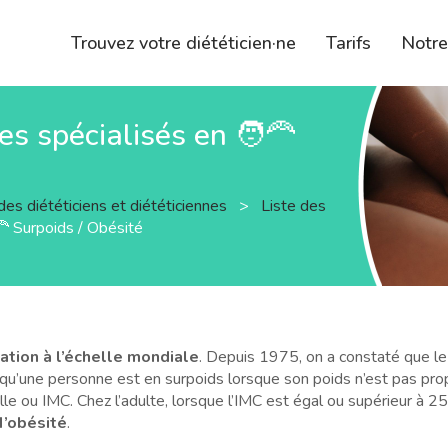
Trouvez votre diététicien·ne
Tarifs
Notr
es spécialisés en 🧑‍🦰
des diététiciens et diététiciennes
>
Liste des
🦰 Surpoids / Obésité
ation à l’échelle mondiale
. Depuis 1975, on a constaté que le
it qu’une personne est en surpoids lorsque son poids n’est pas propo
elle ou IMC. Chez l’adulte, lorsque l’IMC est égal ou supérieur à 2
d’obésité
.