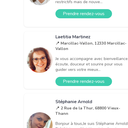
restrictifs mais de nouve...
Prendre rendez-vous
Laetitia Martinez
📍 Marcillac-Vallon, 12330 Marcillac-
Vallon
Je vous accompagne avec bienveillance
écoute, douceur et sourire pour vous
guider vers votre mieux...
Prendre rendez-vous
Stéphanie Arnold
📍 2 Rue de la Thur, 68800 Vieux-
Thann
Bonjour à tous,Je suis Stéphanie Arnold