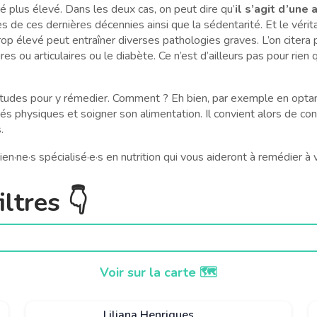
 plus élevé. Dans les deux cas, on peut dire qu’
il s’agit d’une
s de ces dernières décennies ainsi que la sédentarité. Et le véri
trop élevé peut entraîner diverses pathologies graves. L’on citer
s ou articulaires ou le diabète. Ce n’est d’ailleurs pas pour rien 
itudes pour y rémedier. Comment ? Eh bien, par exemple en optan
ités physiques et soigner son alimentation. Il convient alors de
.
icien·ne·s spécialisé·e·s en nutrition qui vous aideront à remédier
ltres 👇
Voir sur la carte 🗺️
Liliana Henriques