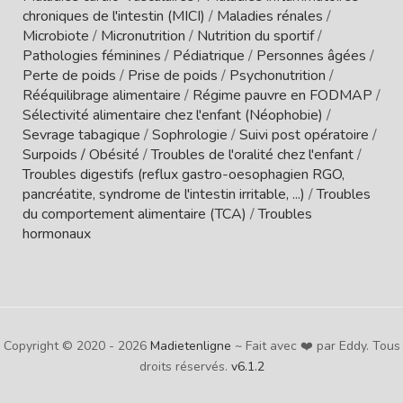
chroniques de l'intestin (MICI)
/
Maladies rénales
/
Microbiote
/
Micronutrition
/
Nutrition du sportif
/
Pathologies féminines
/
Pédiatrique
/
Personnes âgées
/
Perte de poids
/
Prise de poids
/
Psychonutrition
/
Rééquilibrage alimentaire
/
Régime pauvre en FODMAP
/
Sélectivité alimentaire chez l'enfant (Néophobie)
/
Sevrage tabagique
/
Sophrologie
/
Suivi post opératoire
/
Surpoids / Obésité
/
Troubles de l'oralité chez l'enfant
/
Troubles digestifs (reflux gastro-oesophagien RGO,
pancréatite, syndrome de l'intestin irritable, ...)
/
Troubles
du comportement alimentaire (TCA)
/
Troubles
hormonaux
Copyright © 2020 - 2026
Madietenligne
~ Fait avec ❤️ par Eddy. Tous
droits réservés.
v6.1.2