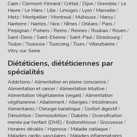
Caen
/
Clermont-Ferrand
/
Créteil
/
Dijon
/
Grenoble
/
Le
Havre
/
Le Mans
/
Lille
/
Limoges
/
Lyon
/
Marseille
/
Metz
/
Montpellier
/
Montreuil
/
Mulhouse
/
Nancy
/
Nanterre
/
Nantes
/
Nice
/
Nîmes
/
Orléans
/
Paris
/
Perpignan
/
Poitiers
/
Reims
/
Rennes
/
Roubaix
/
Rouen
/
Saint-Denis
/
Saint-Etienne
/
Saint-Paul
/
Strasbourg
/
Toulon
/
Toulouse
/
Tourcoing
/
Tours
/
Villeurbanne
/
Vitry-sur-Seine
Diététiciens, diététiciennes par
spécialités
Addictions
/
Alimentation en pleine conscience
/
Alimentation et cancer
/
Alimentation Intuitive
/
Alimentation Végétalienne (vegan)
/
Alimentation
végétarienne
/
Allaitement
/
Allergies / Intolérances
Alimentaires
/
Chirurgie bariatrique
/
Confort digestif
/
Dénutrition
/
Dermonutrition
/
Diabète
/
Diversification
menée par l'enfant (DME)
/
Endométriose
/
Grossesse
/
Horaires décalés
/
Hypnose
/
Maladie cœliaque
/
Maladies cardio-vasculaires
/
Maladies inflammatoires