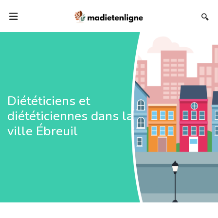
🔍
Diététiciens et
diététiciennes dans la
ville Ébreuil