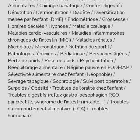
Alimentaires
/
Chirurgie bariatrique
/
Confort digestif
/
Dénutrition
/
Dermonutrition
/
Diabète
/
Diversification
menée par l'enfant (DME)
/
Endométriose
/
Grossesse
/
Horaires décalés
/
Hypnose
/
Maladie cœliaque
/
Maladies cardio-vasculaires
/
Maladies inflammatoires
chroniques de l'intestin (MICI)
/
Maladies rénales
/
Microbiote
/
Micronutrition
/
Nutrition du sportif
/
Pathologies féminines
/
Pédiatrique
/
Personnes âgées
/
Perte de poids
/
Prise de poids
/
Psychonutrition
/
Rééquilibrage alimentaire
/
Régime pauvre en FODMAP
/
Sélectivité alimentaire chez l'enfant (Néophobie)
/
Sevrage tabagique
/
Sophrologie
/
Suivi post opératoire
/
Surpoids / Obésité
/
Troubles de l'oralité chez l'enfant
/
Troubles digestifs (reflux gastro-oesophagien RGO,
pancréatite, syndrome de l'intestin irritable, ...)
/
Troubles
du comportement alimentaire (TCA)
/
Troubles
hormonaux