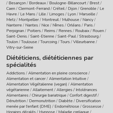
/
Besançon
/
Bordeaux
/
Boulogne-Billancourt
/
Brest
/
Caen
/
Clermont-Ferrand
/
Créteil
/
Dijon
/
Grenoble
/
Le
Havre
/
Le Mans
/
Lille
/
Limoges
/
Lyon
/
Marseille
/
Metz
/
Montpellier
/
Montreuil
/
Mulhouse
/
Nancy
/
Nanterre
/
Nantes
/
Nice
/
Nîmes
/
Orléans
/
Paris
/
Perpignan
/
Poitiers
/
Reims
/
Rennes
/
Roubaix
/
Rouen
/
Saint-Denis
/
Saint-Etienne
/
Saint-Paul
/
Strasbourg
/
Toulon
/
Toulouse
/
Tourcoing
/
Tours
/
Villeurbanne
/
Vitry-sur-Seine
Diététiciens, diététiciennes par
spécialités
Addictions
/
Alimentation en pleine conscience
/
Alimentation et cancer
/
Alimentation Intuitive
/
Alimentation Végétalienne (vegan)
/
Alimentation
végétarienne
/
Allaitement
/
Allergies / Intolérances
Alimentaires
/
Chirurgie bariatrique
/
Confort digestif
/
Dénutrition
/
Dermonutrition
/
Diabète
/
Diversification
menée par l'enfant (DME)
/
Endométriose
/
Grossesse
/
Horaires décalés
/
Hypnose
/
Maladie cœliaque
/