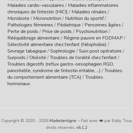
Maladies cardio-vasculaires
/
Maladies inflammatoires
chroniques de l'intestin (MICI)
/
Maladies rénales
/
Microbiote
/
Micronutrition
/
Nutrition du sportif
/
Pathologies féminines
/
Pédiatrique
/
Personnes âgées
/
Perte de poids
/
Prise de poids
/
Psychonutrition
/
Rééquilibrage alimentaire
/
Régime pauvre en FODMAP
/
Sélectivité alimentaire chez l'enfant (Néophobie)
/
Sevrage tabagique
/
Sophrologie
/
Suivi post opératoire
/
Surpoids / Obésité
/
Troubles de l'oralité chez l'enfant
/
Troubles digestifs (reflux gastro-oesophagien RGO,
pancréatite, syndrome de l'intestin irritable, ...)
/
Troubles
du comportement alimentaire (TCA)
/
Troubles
hormonaux
Copyright © 2020 - 2026
Madietenligne
~ Fait avec ❤️ par Eddy. Tous
droits réservés.
v6.1.2