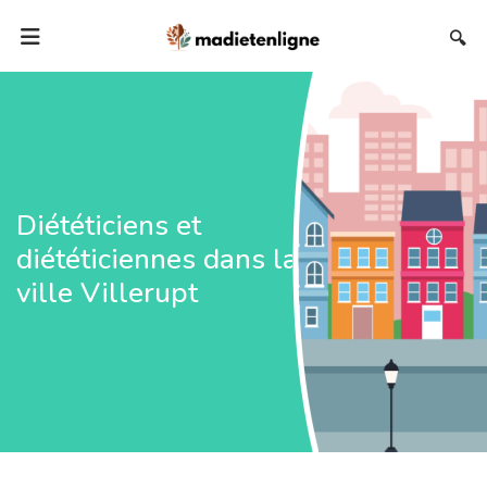
🔍
Diététiciens et
diététiciennes dans la
ville Villerupt