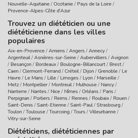
Nouvelle-Aquitaine
/
Occitanie
/
Pays de la Loire
/
Provence-Alpes-Côte d'Azur
Trouvez un diététicien ou une
diététicienne dans les villes
populaires
Aix-en-Provence
/
Amiens
/
Angers
/
Annecy
/
Argenteuil
/
Asnières-sur-Seine
/
Aubervilliers
/
Avignon
/
Besançon
/
Bordeaux
/
Boulogne-Billancourt
/
Brest
/
Caen
/
Clermont-Ferrand
/
Créteil
/
Dijon
/
Grenoble
/
Le
Havre
/
Le Mans
/
Lille
/
Limoges
/
Lyon
/
Marseille
/
Metz
/
Montpellier
/
Montreuil
/
Mulhouse
/
Nancy
/
Nanterre
/
Nantes
/
Nice
/
Nîmes
/
Orléans
/
Paris
/
Perpignan
/
Poitiers
/
Reims
/
Rennes
/
Roubaix
/
Rouen
/
Saint-Denis
/
Saint-Etienne
/
Saint-Paul
/
Strasbourg
/
Toulon
/
Toulouse
/
Tourcoing
/
Tours
/
Villeurbanne
/
Vitry-sur-Seine
Diététiciens, diététiciennes par