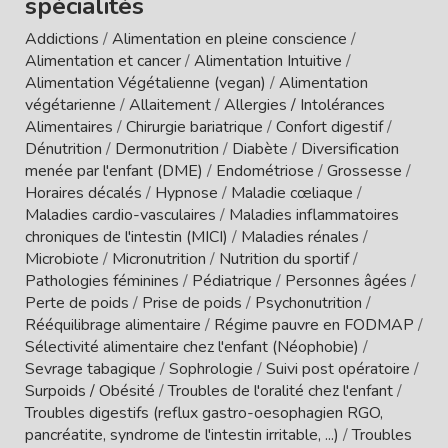
spécialités
Addictions
/
Alimentation en pleine conscience
/
Alimentation et cancer
/
Alimentation Intuitive
/
Alimentation Végétalienne (vegan)
/
Alimentation
végétarienne
/
Allaitement
/
Allergies / Intolérances
Alimentaires
/
Chirurgie bariatrique
/
Confort digestif
/
Dénutrition
/
Dermonutrition
/
Diabète
/
Diversification
menée par l'enfant (DME)
/
Endométriose
/
Grossesse
/
Horaires décalés
/
Hypnose
/
Maladie cœliaque
/
Maladies cardio-vasculaires
/
Maladies inflammatoires
chroniques de l'intestin (MICI)
/
Maladies rénales
/
Microbiote
/
Micronutrition
/
Nutrition du sportif
/
Pathologies féminines
/
Pédiatrique
/
Personnes âgées
/
Perte de poids
/
Prise de poids
/
Psychonutrition
/
Rééquilibrage alimentaire
/
Régime pauvre en FODMAP
/
Sélectivité alimentaire chez l'enfant (Néophobie)
/
Sevrage tabagique
/
Sophrologie
/
Suivi post opératoire
/
Surpoids / Obésité
/
Troubles de l'oralité chez l'enfant
/
Troubles digestifs (reflux gastro-oesophagien RGO,
pancréatite, syndrome de l'intestin irritable, ...)
/
Troubles