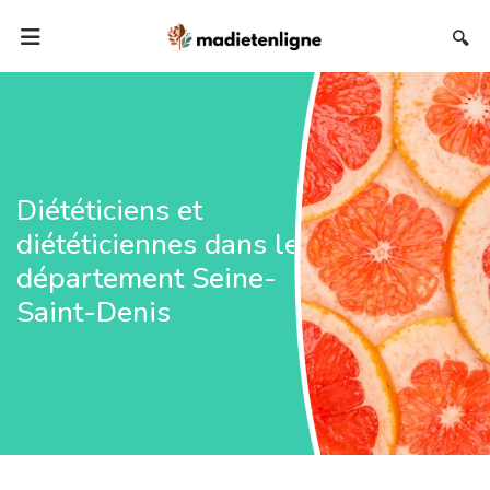
🔍
Diététiciens et
diététiciennes dans le
département Seine-
Saint-Denis