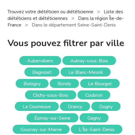
Trouvez votre diététicien ou diététicienne
>
Liste des
diététiciens et diététiciennes
>
Dans la région Île-de-
France
>
Dans le département Seine-Saint-Denis
Vous pouvez filtrer par ville
Aubervilliers
Aulnay-sous-Bois
Bagnolet
Le Blanc-Mesnil
Bobigny
Bondy
Le Bourget
Clichy-sous-Bois
Coubron
La Courneuve
Drancy
Dugny
Épinay-sur-Seine
Gagny
Gournay-sur-Marne
L'Île-Saint-Denis