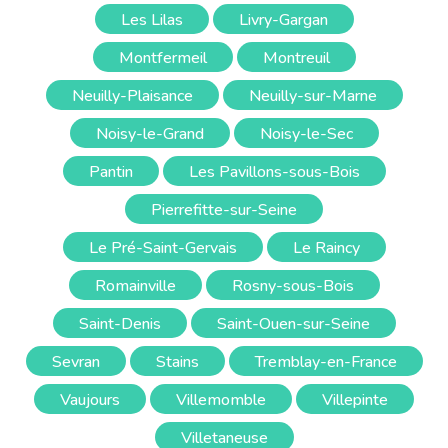
Les Lilas
Livry-Gargan
Montfermeil
Montreuil
Neuilly-Plaisance
Neuilly-sur-Marne
Noisy-le-Grand
Noisy-le-Sec
Pantin
Les Pavillons-sous-Bois
Pierrefitte-sur-Seine
Le Pré-Saint-Gervais
Le Raincy
Romainville
Rosny-sous-Bois
Saint-Denis
Saint-Ouen-sur-Seine
Sevran
Stains
Tremblay-en-France
Vaujours
Villemomble
Villepinte
Villetaneuse