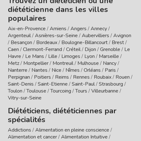
Trouvez un diététicien ou une
diététicienne dans les villes
populaires
Aix-en-Provence
/
Amiens
/
Angers
/
Annecy
/
Argenteuil
/
Asnières-sur-Seine
/
Aubervilliers
/
Avignon
/
Besançon
/
Bordeaux
/
Boulogne-Billancourt
/
Brest
/
Caen
/
Clermont-Ferrand
/
Créteil
/
Dijon
/
Grenoble
/
Le
Havre
/
Le Mans
/
Lille
/
Limoges
/
Lyon
/
Marseille
/
Metz
/
Montpellier
/
Montreuil
/
Mulhouse
/
Nancy
/
Nanterre
/
Nantes
/
Nice
/
Nîmes
/
Orléans
/
Paris
/
Perpignan
/
Poitiers
/
Reims
/
Rennes
/
Roubaix
/
Rouen
/
Saint-Denis
/
Saint-Etienne
/
Saint-Paul
/
Strasbourg
/
Toulon
/
Toulouse
/
Tourcoing
/
Tours
/
Villeurbanne
/
Vitry-sur-Seine
Diététiciens, diététiciennes par
spécialités
Addictions
/
Alimentation en pleine conscience
/
Alimentation et cancer
/
Alimentation Intuitive
/