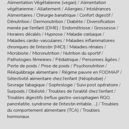
Alimentation Végétalienne (vegan)
/
Alimentation
végétarienne
/
Allaitement
/
Allergies / Intolérances
Alimentaires
/
Chirurgie bariatrique
/
Confort digestif
/
Dénutrition
/
Dermonutrition
/
Diabète
/
Diversification
menée par l'enfant (DME)
/
Endométriose
/
Grossesse
/
Horaires décalés
/
Hypnose
/
Maladie cœliaque
/
Maladies cardio-vasculaires
/
Maladies inflammatoires
chroniques de l'intestin (MICI)
/
Maladies rénales
/
Microbiote
/
Micronutrition
/
Nutrition du sportif
/
Pathologies féminines
/
Pédiatrique
/
Personnes âgées
/
Perte de poids
/
Prise de poids
/
Psychonutrition
/
Rééquilibrage alimentaire
/
Régime pauvre en FODMAP
/
Sélectivité alimentaire chez l'enfant (Néophobie)
/
Sevrage tabagique
/
Sophrologie
/
Suivi post opératoire
/
Surpoids / Obésité
/
Troubles de l'oralité chez l'enfant
/
Troubles digestifs (reflux gastro-oesophagien RGO,
pancréatite, syndrome de l'intestin irritable, ...)
/
Troubles
du comportement alimentaire (TCA)
/
Troubles
hormonaux