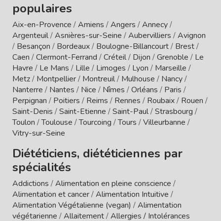
populaires
Aix-en-Provence
/
Amiens
/
Angers
/
Annecy
/
Argenteuil
/
Asnières-sur-Seine
/
Aubervilliers
/
Avignon
/
Besançon
/
Bordeaux
/
Boulogne-Billancourt
/
Brest
/
Caen
/
Clermont-Ferrand
/
Créteil
/
Dijon
/
Grenoble
/
Le
Havre
/
Le Mans
/
Lille
/
Limoges
/
Lyon
/
Marseille
/
Metz
/
Montpellier
/
Montreuil
/
Mulhouse
/
Nancy
/
Nanterre
/
Nantes
/
Nice
/
Nîmes
/
Orléans
/
Paris
/
Perpignan
/
Poitiers
/
Reims
/
Rennes
/
Roubaix
/
Rouen
/
Saint-Denis
/
Saint-Etienne
/
Saint-Paul
/
Strasbourg
/
Toulon
/
Toulouse
/
Tourcoing
/
Tours
/
Villeurbanne
/
Vitry-sur-Seine
Diététiciens, diététiciennes par
spécialités
Addictions
/
Alimentation en pleine conscience
/
Alimentation et cancer
/
Alimentation Intuitive
/
Alimentation Végétalienne (vegan)
/
Alimentation
végétarienne
/
Allaitement
/
Allergies / Intolérances