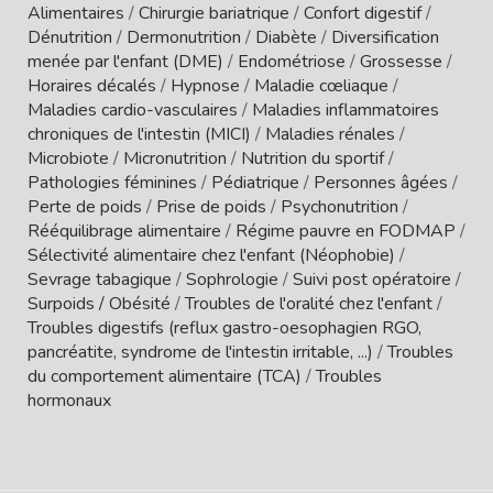
Alimentaires
/
Chirurgie bariatrique
/
Confort digestif
/
Dénutrition
/
Dermonutrition
/
Diabète
/
Diversification
menée par l'enfant (DME)
/
Endométriose
/
Grossesse
/
Horaires décalés
/
Hypnose
/
Maladie cœliaque
/
Maladies cardio-vasculaires
/
Maladies inflammatoires
chroniques de l'intestin (MICI)
/
Maladies rénales
/
Microbiote
/
Micronutrition
/
Nutrition du sportif
/
Pathologies féminines
/
Pédiatrique
/
Personnes âgées
/
Perte de poids
/
Prise de poids
/
Psychonutrition
/
Rééquilibrage alimentaire
/
Régime pauvre en FODMAP
/
Sélectivité alimentaire chez l'enfant (Néophobie)
/
Sevrage tabagique
/
Sophrologie
/
Suivi post opératoire
/
Surpoids / Obésité
/
Troubles de l'oralité chez l'enfant
/
Troubles digestifs (reflux gastro-oesophagien RGO,
pancréatite, syndrome de l'intestin irritable, ...)
/
Troubles
du comportement alimentaire (TCA)
/
Troubles
hormonaux