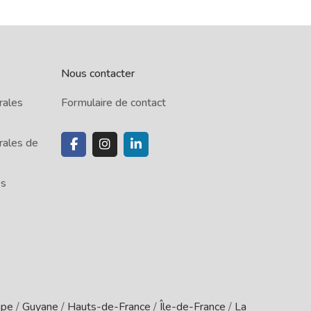
Nous contacter
rales
Formulaire de contact
rales de
es
upe
/
Guyane
/
Hauts-de-France
/
Île-de-France
/
La