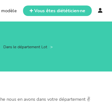
e modèle
➕ Vous êtes diététicien·ne
>
Dans le département Lot
>
che nous en avons dans votre département ✌️