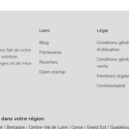
Liens
Légal
Blog
Conditions géné
d'utilisation
i fait de notre
Partenariat
 nutrition.
Conditions géné
Recettes
nges et de mise
vente
Open startup
Mentions légal
Confidentialité
e dans votre région
té
/
Bretagne
/
Centre-Val de Loire
/
Corse
/
Grand Est
/
Guadelo