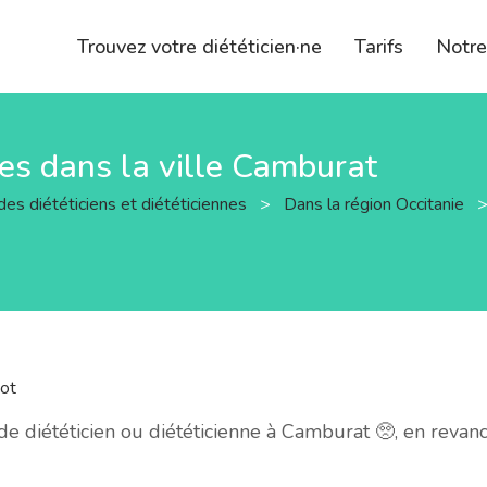
Trouvez votre diététicien·ne
Tarifs
Notr
nes dans la ville Camburat
des diététiciens et diététiciennes
>
Dans la région Occitanie
ot
 diététicien ou diététicienne à Camburat 🥺, en revan