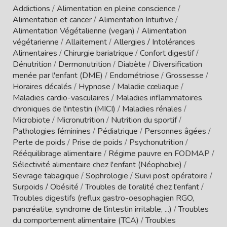
Addictions
/
Alimentation en pleine conscience
/
Alimentation et cancer
/
Alimentation Intuitive
/
Alimentation Végétalienne (vegan)
/
Alimentation
végétarienne
/
Allaitement
/
Allergies / Intolérances
Alimentaires
/
Chirurgie bariatrique
/
Confort digestif
/
Dénutrition
/
Dermonutrition
/
Diabète
/
Diversification
menée par l'enfant (DME)
/
Endométriose
/
Grossesse
/
Horaires décalés
/
Hypnose
/
Maladie cœliaque
/
Maladies cardio-vasculaires
/
Maladies inflammatoires
chroniques de l'intestin (MICI)
/
Maladies rénales
/
Microbiote
/
Micronutrition
/
Nutrition du sportif
/
Pathologies féminines
/
Pédiatrique
/
Personnes âgées
/
Perte de poids
/
Prise de poids
/
Psychonutrition
/
Rééquilibrage alimentaire
/
Régime pauvre en FODMAP
/
Sélectivité alimentaire chez l'enfant (Néophobie)
/
Sevrage tabagique
/
Sophrologie
/
Suivi post opératoire
/
Surpoids / Obésité
/
Troubles de l'oralité chez l'enfant
/
Troubles digestifs (reflux gastro-oesophagien RGO,
pancréatite, syndrome de l'intestin irritable, ...)
/
Troubles
du comportement alimentaire (TCA)
/
Troubles