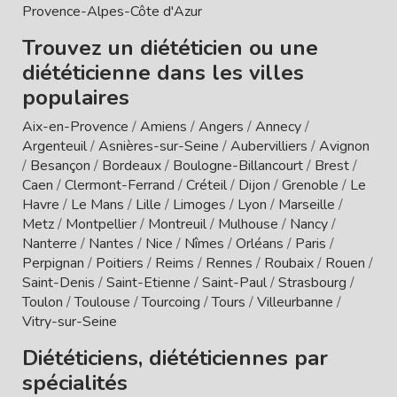
Provence-Alpes-Côte d'Azur
Trouvez un diététicien ou une
diététicienne dans les villes
populaires
Aix-en-Provence
/
Amiens
/
Angers
/
Annecy
/
Argenteuil
/
Asnières-sur-Seine
/
Aubervilliers
/
Avignon
/
Besançon
/
Bordeaux
/
Boulogne-Billancourt
/
Brest
/
Caen
/
Clermont-Ferrand
/
Créteil
/
Dijon
/
Grenoble
/
Le
Havre
/
Le Mans
/
Lille
/
Limoges
/
Lyon
/
Marseille
/
Metz
/
Montpellier
/
Montreuil
/
Mulhouse
/
Nancy
/
Nanterre
/
Nantes
/
Nice
/
Nîmes
/
Orléans
/
Paris
/
Perpignan
/
Poitiers
/
Reims
/
Rennes
/
Roubaix
/
Rouen
/
Saint-Denis
/
Saint-Etienne
/
Saint-Paul
/
Strasbourg
/
Toulon
/
Toulouse
/
Tourcoing
/
Tours
/
Villeurbanne
/
Vitry-sur-Seine
Diététiciens, diététiciennes par
spécialités