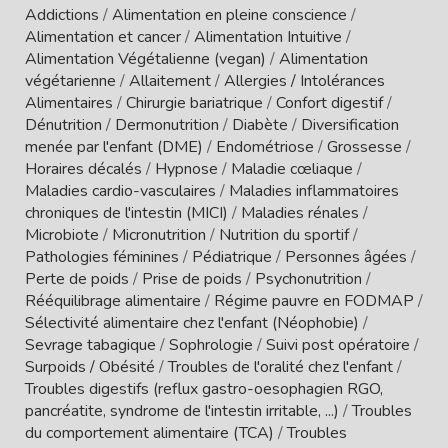
Addictions
/
Alimentation en pleine conscience
/
Alimentation et cancer
/
Alimentation Intuitive
/
Alimentation Végétalienne (vegan)
/
Alimentation
végétarienne
/
Allaitement
/
Allergies / Intolérances
Alimentaires
/
Chirurgie bariatrique
/
Confort digestif
/
Dénutrition
/
Dermonutrition
/
Diabète
/
Diversification
menée par l'enfant (DME)
/
Endométriose
/
Grossesse
/
Horaires décalés
/
Hypnose
/
Maladie cœliaque
/
Maladies cardio-vasculaires
/
Maladies inflammatoires
chroniques de l'intestin (MICI)
/
Maladies rénales
/
Microbiote
/
Micronutrition
/
Nutrition du sportif
/
Pathologies féminines
/
Pédiatrique
/
Personnes âgées
/
Perte de poids
/
Prise de poids
/
Psychonutrition
/
Rééquilibrage alimentaire
/
Régime pauvre en FODMAP
/
Sélectivité alimentaire chez l'enfant (Néophobie)
/
Sevrage tabagique
/
Sophrologie
/
Suivi post opératoire
/
Surpoids / Obésité
/
Troubles de l'oralité chez l'enfant
/
Troubles digestifs (reflux gastro-oesophagien RGO,
pancréatite, syndrome de l'intestin irritable, ...)
/
Troubles
du comportement alimentaire (TCA)
/
Troubles