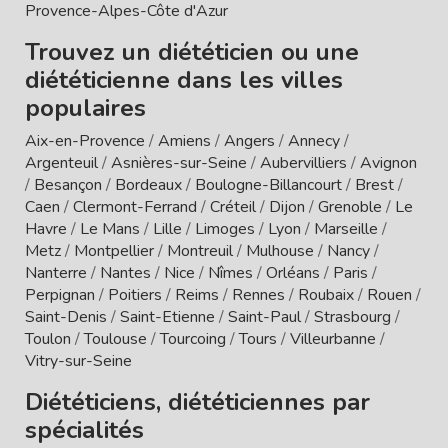
Provence-Alpes-Côte d'Azur
Trouvez un diététicien ou une
diététicienne dans les villes
populaires
Aix-en-Provence
/
Amiens
/
Angers
/
Annecy
/
Argenteuil
/
Asnières-sur-Seine
/
Aubervilliers
/
Avignon
/
Besançon
/
Bordeaux
/
Boulogne-Billancourt
/
Brest
/
Caen
/
Clermont-Ferrand
/
Créteil
/
Dijon
/
Grenoble
/
Le
Havre
/
Le Mans
/
Lille
/
Limoges
/
Lyon
/
Marseille
/
Metz
/
Montpellier
/
Montreuil
/
Mulhouse
/
Nancy
/
Nanterre
/
Nantes
/
Nice
/
Nîmes
/
Orléans
/
Paris
/
Perpignan
/
Poitiers
/
Reims
/
Rennes
/
Roubaix
/
Rouen
/
Saint-Denis
/
Saint-Etienne
/
Saint-Paul
/
Strasbourg
/
Toulon
/
Toulouse
/
Tourcoing
/
Tours
/
Villeurbanne
/
Vitry-sur-Seine
Diététiciens, diététiciennes par
spécialités