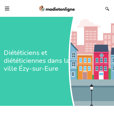
🔍
Diététiciens et
diététiciennes dans la
ville Ézy-sur-Eure