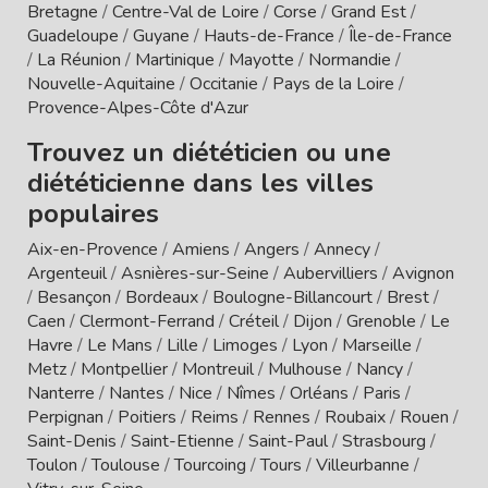
Bretagne
/
Centre-Val de Loire
/
Corse
/
Grand Est
/
Guadeloupe
/
Guyane
/
Hauts-de-France
/
Île-de-France
/
La Réunion
/
Martinique
/
Mayotte
/
Normandie
/
Nouvelle-Aquitaine
/
Occitanie
/
Pays de la Loire
/
Provence-Alpes-Côte d'Azur
Trouvez un diététicien ou une
diététicienne dans les villes
populaires
Aix-en-Provence
/
Amiens
/
Angers
/
Annecy
/
Argenteuil
/
Asnières-sur-Seine
/
Aubervilliers
/
Avignon
/
Besançon
/
Bordeaux
/
Boulogne-Billancourt
/
Brest
/
Caen
/
Clermont-Ferrand
/
Créteil
/
Dijon
/
Grenoble
/
Le
Havre
/
Le Mans
/
Lille
/
Limoges
/
Lyon
/
Marseille
/
Metz
/
Montpellier
/
Montreuil
/
Mulhouse
/
Nancy
/
Nanterre
/
Nantes
/
Nice
/
Nîmes
/
Orléans
/
Paris
/
Perpignan
/
Poitiers
/
Reims
/
Rennes
/
Roubaix
/
Rouen
/
Saint-Denis
/
Saint-Etienne
/
Saint-Paul
/
Strasbourg
/
Toulon
/
Toulouse
/
Tourcoing
/
Tours
/
Villeurbanne
/