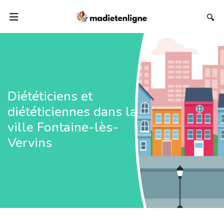
🔍
Diététiciens et
diététiciennes dans la
ville Fontaine-lès-
Vervins