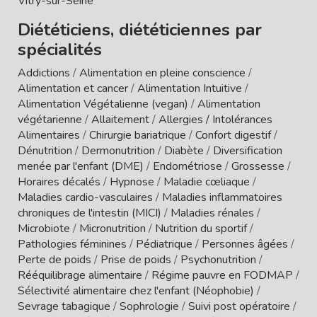
Vitry-sur-Seine
Diététiciens, diététiciennes par
spécialités
Addictions
/
Alimentation en pleine conscience
/
Alimentation et cancer
/
Alimentation Intuitive
/
Alimentation Végétalienne (vegan)
/
Alimentation
végétarienne
/
Allaitement
/
Allergies / Intolérances
Alimentaires
/
Chirurgie bariatrique
/
Confort digestif
/
Dénutrition
/
Dermonutrition
/
Diabète
/
Diversification
menée par l'enfant (DME)
/
Endométriose
/
Grossesse
/
Horaires décalés
/
Hypnose
/
Maladie cœliaque
/
Maladies cardio-vasculaires
/
Maladies inflammatoires
chroniques de l'intestin (MICI)
/
Maladies rénales
/
Microbiote
/
Micronutrition
/
Nutrition du sportif
/
Pathologies féminines
/
Pédiatrique
/
Personnes âgées
/
Perte de poids
/
Prise de poids
/
Psychonutrition
/
Rééquilibrage alimentaire
/
Régime pauvre en FODMAP
/
Sélectivité alimentaire chez l'enfant (Néophobie)
/
Sevrage tabagique
/
Sophrologie
/
Suivi post opératoire
/