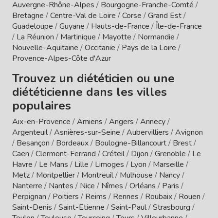
Auvergne-Rhône-Alpes
/
Bourgogne-Franche-Comté
/
Bretagne
/
Centre-Val de Loire
/
Corse
/
Grand Est
/
Guadeloupe
/
Guyane
/
Hauts-de-France
/
Île-de-France
/
La Réunion
/
Martinique
/
Mayotte
/
Normandie
/
Nouvelle-Aquitaine
/
Occitanie
/
Pays de la Loire
/
Provence-Alpes-Côte d'Azur
Trouvez un diététicien ou une
diététicienne dans les villes
populaires
Aix-en-Provence
/
Amiens
/
Angers
/
Annecy
/
Argenteuil
/
Asnières-sur-Seine
/
Aubervilliers
/
Avignon
/
Besançon
/
Bordeaux
/
Boulogne-Billancourt
/
Brest
/
Caen
/
Clermont-Ferrand
/
Créteil
/
Dijon
/
Grenoble
/
Le
Havre
/
Le Mans
/
Lille
/
Limoges
/
Lyon
/
Marseille
/
Metz
/
Montpellier
/
Montreuil
/
Mulhouse
/
Nancy
/
Nanterre
/
Nantes
/
Nice
/
Nîmes
/
Orléans
/
Paris
/
Perpignan
/
Poitiers
/
Reims
/
Rennes
/
Roubaix
/
Rouen
/
Saint-Denis
/
Saint-Etienne
/
Saint-Paul
/
Strasbourg
/
Toulon
/
Toulouse
/
Tourcoing
/
Tours
/
Villeurbanne
/