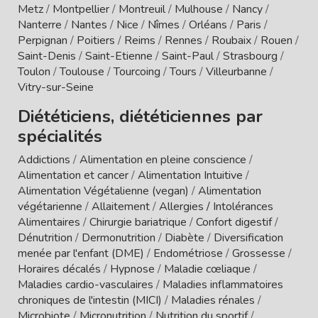
Metz
/
Montpellier
/
Montreuil
/
Mulhouse
/
Nancy
/
Nanterre
/
Nantes
/
Nice
/
Nîmes
/
Orléans
/
Paris
/
Perpignan
/
Poitiers
/
Reims
/
Rennes
/
Roubaix
/
Rouen
/
Saint-Denis
/
Saint-Etienne
/
Saint-Paul
/
Strasbourg
/
Toulon
/
Toulouse
/
Tourcoing
/
Tours
/
Villeurbanne
/
Vitry-sur-Seine
Diététiciens, diététiciennes par
spécialités
Addictions
/
Alimentation en pleine conscience
/
Alimentation et cancer
/
Alimentation Intuitive
/
Alimentation Végétalienne (vegan)
/
Alimentation
végétarienne
/
Allaitement
/
Allergies / Intolérances
Alimentaires
/
Chirurgie bariatrique
/
Confort digestif
/
Dénutrition
/
Dermonutrition
/
Diabète
/
Diversification
menée par l'enfant (DME)
/
Endométriose
/
Grossesse
/
Horaires décalés
/
Hypnose
/
Maladie cœliaque
/
Maladies cardio-vasculaires
/
Maladies inflammatoires
chroniques de l'intestin (MICI)
/
Maladies rénales
/
Microbiote
/
Micronutrition
/
Nutrition du sportif
/