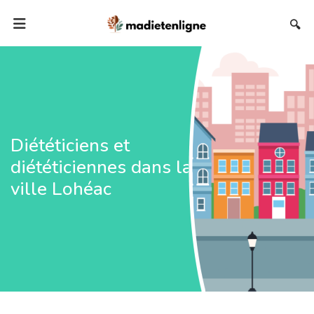
🔍
Diététiciens et
diététiciennes dans la
ville Lohéac