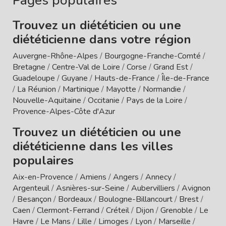
Pages populaires
Trouvez un diététicien ou une
diététicienne dans votre région
Auvergne-Rhône-Alpes
/
Bourgogne-Franche-Comté
/
Bretagne
/
Centre-Val de Loire
/
Corse
/
Grand Est
/
Guadeloupe
/
Guyane
/
Hauts-de-France
/
Île-de-France
/
La Réunion
/
Martinique
/
Mayotte
/
Normandie
/
Nouvelle-Aquitaine
/
Occitanie
/
Pays de la Loire
/
Provence-Alpes-Côte d'Azur
Trouvez un diététicien ou une
diététicienne dans les villes
populaires
Aix-en-Provence
/
Amiens
/
Angers
/
Annecy
/
Argenteuil
/
Asnières-sur-Seine
/
Aubervilliers
/
Avignon
/
Besançon
/
Bordeaux
/
Boulogne-Billancourt
/
Brest
/
Caen
/
Clermont-Ferrand
/
Créteil
/
Dijon
/
Grenoble
/
Le
Havre
/
Le Mans
/
Lille
/
Limoges
/
Lyon
/
Marseille
/