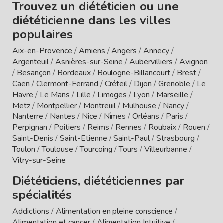
Trouvez un diététicien ou une
diététicienne dans les villes
populaires
Aix-en-Provence
/
Amiens
/
Angers
/
Annecy
/
Argenteuil
/
Asnières-sur-Seine
/
Aubervilliers
/
Avignon
/
Besançon
/
Bordeaux
/
Boulogne-Billancourt
/
Brest
/
Caen
/
Clermont-Ferrand
/
Créteil
/
Dijon
/
Grenoble
/
Le
Havre
/
Le Mans
/
Lille
/
Limoges
/
Lyon
/
Marseille
/
Metz
/
Montpellier
/
Montreuil
/
Mulhouse
/
Nancy
/
Nanterre
/
Nantes
/
Nice
/
Nîmes
/
Orléans
/
Paris
/
Perpignan
/
Poitiers
/
Reims
/
Rennes
/
Roubaix
/
Rouen
/
Saint-Denis
/
Saint-Etienne
/
Saint-Paul
/
Strasbourg
/
Toulon
/
Toulouse
/
Tourcoing
/
Tours
/
Villeurbanne
/
Vitry-sur-Seine
Diététiciens, diététiciennes par
spécialités
Addictions
/
Alimentation en pleine conscience
/
Alimentation et cancer
/
Alimentation Intuitive
/