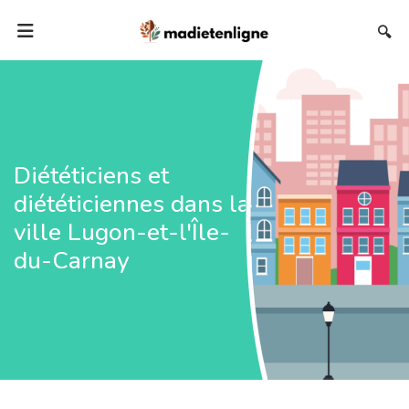
🔍
Diététiciens et
diététiciennes dans la
ville Lugon-et-l'Île-
du-Carnay