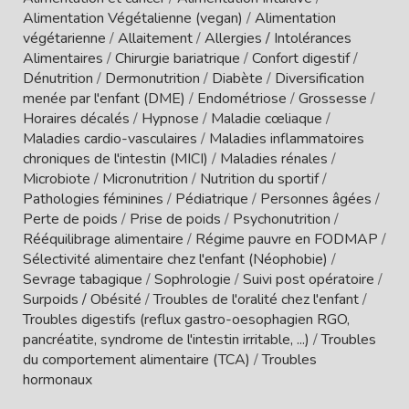
Alimentation Végétalienne (vegan)
/
Alimentation
végétarienne
/
Allaitement
/
Allergies / Intolérances
Alimentaires
/
Chirurgie bariatrique
/
Confort digestif
/
Dénutrition
/
Dermonutrition
/
Diabète
/
Diversification
menée par l'enfant (DME)
/
Endométriose
/
Grossesse
/
Horaires décalés
/
Hypnose
/
Maladie cœliaque
/
Maladies cardio-vasculaires
/
Maladies inflammatoires
chroniques de l'intestin (MICI)
/
Maladies rénales
/
Microbiote
/
Micronutrition
/
Nutrition du sportif
/
Pathologies féminines
/
Pédiatrique
/
Personnes âgées
/
Perte de poids
/
Prise de poids
/
Psychonutrition
/
Rééquilibrage alimentaire
/
Régime pauvre en FODMAP
/
Sélectivité alimentaire chez l'enfant (Néophobie)
/
Sevrage tabagique
/
Sophrologie
/
Suivi post opératoire
/
Surpoids / Obésité
/
Troubles de l'oralité chez l'enfant
/
Troubles digestifs (reflux gastro-oesophagien RGO,
pancréatite, syndrome de l'intestin irritable, ...)
/
Troubles
du comportement alimentaire (TCA)
/
Troubles
hormonaux