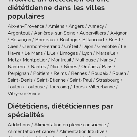
diététicienne dans les villes
populaires
Aix-en-Provence
/
Amiens
/
Angers
/
Annecy
/
Argenteuil
/
Asnières-sur-Seine
/
Aubervilliers
/
Avignon
/
Besançon
/
Bordeaux
/
Boulogne-Billancourt
/
Brest
/
Caen
/
Clermont-Ferrand
/
Créteil
/
Dijon
/
Grenoble
/
Le
Havre
/
Le Mans
/
Lille
/
Limoges
/
Lyon
/
Marseille
/
Metz
/
Montpellier
/
Montreuil
/
Mulhouse
/
Nancy
/
Nanterre
/
Nantes
/
Nice
/
Nîmes
/
Orléans
/
Paris
/
Perpignan
/
Poitiers
/
Reims
/
Rennes
/
Roubaix
/
Rouen
/
Saint-Denis
/
Saint-Etienne
/
Saint-Paul
/
Strasbourg
/
Toulon
/
Toulouse
/
Tourcoing
/
Tours
/
Villeurbanne
/
Vitry-sur-Seine
Diététiciens, diététiciennes par
spécialités
Addictions
/
Alimentation en pleine conscience
/
Alimentation et cancer
/
Alimentation Intuitive
/