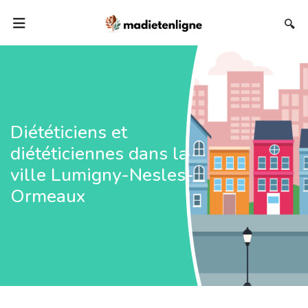
🔍
Diététiciens et
diététiciennes dans la
ville Lumigny-Nesles-
Ormeaux