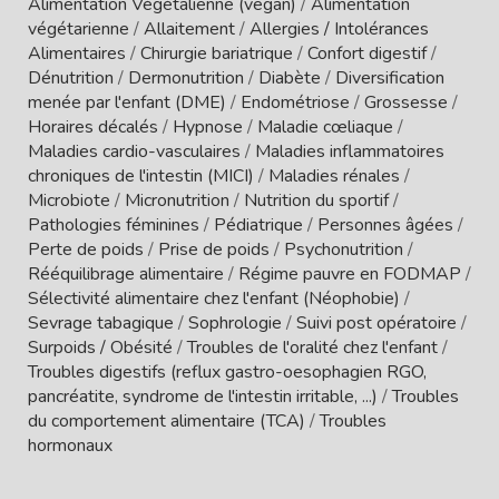
Alimentation Végétalienne (vegan)
/
Alimentation
végétarienne
/
Allaitement
/
Allergies / Intolérances
Alimentaires
/
Chirurgie bariatrique
/
Confort digestif
/
Dénutrition
/
Dermonutrition
/
Diabète
/
Diversification
menée par l'enfant (DME)
/
Endométriose
/
Grossesse
/
Horaires décalés
/
Hypnose
/
Maladie cœliaque
/
Maladies cardio-vasculaires
/
Maladies inflammatoires
chroniques de l'intestin (MICI)
/
Maladies rénales
/
Microbiote
/
Micronutrition
/
Nutrition du sportif
/
Pathologies féminines
/
Pédiatrique
/
Personnes âgées
/
Perte de poids
/
Prise de poids
/
Psychonutrition
/
Rééquilibrage alimentaire
/
Régime pauvre en FODMAP
/
Sélectivité alimentaire chez l'enfant (Néophobie)
/
Sevrage tabagique
/
Sophrologie
/
Suivi post opératoire
/
Surpoids / Obésité
/
Troubles de l'oralité chez l'enfant
/
Troubles digestifs (reflux gastro-oesophagien RGO,
pancréatite, syndrome de l'intestin irritable, ...)
/
Troubles
du comportement alimentaire (TCA)
/
Troubles
hormonaux