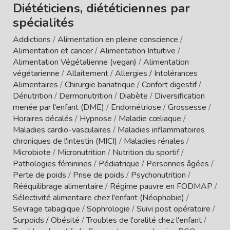
Diététiciens, diététiciennes par
spécialités
Addictions
/
Alimentation en pleine conscience
/
Alimentation et cancer
/
Alimentation Intuitive
/
Alimentation Végétalienne (vegan)
/
Alimentation
végétarienne
/
Allaitement
/
Allergies / Intolérances
Alimentaires
/
Chirurgie bariatrique
/
Confort digestif
/
Dénutrition
/
Dermonutrition
/
Diabète
/
Diversification
menée par l'enfant (DME)
/
Endométriose
/
Grossesse
/
Horaires décalés
/
Hypnose
/
Maladie cœliaque
/
Maladies cardio-vasculaires
/
Maladies inflammatoires
chroniques de l'intestin (MICI)
/
Maladies rénales
/
Microbiote
/
Micronutrition
/
Nutrition du sportif
/
Pathologies féminines
/
Pédiatrique
/
Personnes âgées
/
Perte de poids
/
Prise de poids
/
Psychonutrition
/
Rééquilibrage alimentaire
/
Régime pauvre en FODMAP
/
Sélectivité alimentaire chez l'enfant (Néophobie)
/
Sevrage tabagique
/
Sophrologie
/
Suivi post opératoire
/
Surpoids / Obésité
/
Troubles de l'oralité chez l'enfant
/