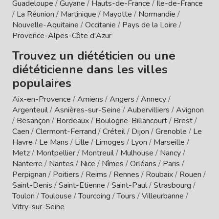
Guadeloupe
/
Guyane
/
Hauts-de-France
/
Île-de-France
/
La Réunion
/
Martinique
/
Mayotte
/
Normandie
/
Nouvelle-Aquitaine
/
Occitanie
/
Pays de la Loire
/
Provence-Alpes-Côte d'Azur
Trouvez un diététicien ou une
diététicienne dans les villes
populaires
Aix-en-Provence
/
Amiens
/
Angers
/
Annecy
/
Argenteuil
/
Asnières-sur-Seine
/
Aubervilliers
/
Avignon
/
Besançon
/
Bordeaux
/
Boulogne-Billancourt
/
Brest
/
Caen
/
Clermont-Ferrand
/
Créteil
/
Dijon
/
Grenoble
/
Le
Havre
/
Le Mans
/
Lille
/
Limoges
/
Lyon
/
Marseille
/
Metz
/
Montpellier
/
Montreuil
/
Mulhouse
/
Nancy
/
Nanterre
/
Nantes
/
Nice
/
Nîmes
/
Orléans
/
Paris
/
Perpignan
/
Poitiers
/
Reims
/
Rennes
/
Roubaix
/
Rouen
/
Saint-Denis
/
Saint-Etienne
/
Saint-Paul
/
Strasbourg
/
Toulon
/
Toulouse
/
Tourcoing
/
Tours
/
Villeurbanne
/
Vitry-sur-Seine