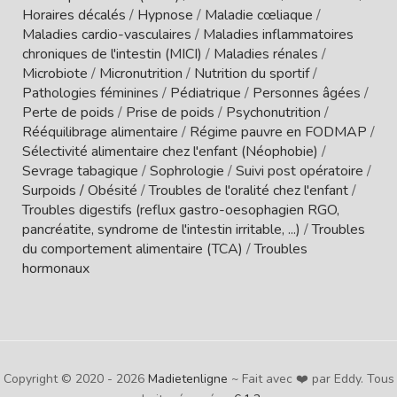
Horaires décalés
/
Hypnose
/
Maladie cœliaque
/
Maladies cardio-vasculaires
/
Maladies inflammatoires
chroniques de l'intestin (MICI)
/
Maladies rénales
/
Microbiote
/
Micronutrition
/
Nutrition du sportif
/
Pathologies féminines
/
Pédiatrique
/
Personnes âgées
/
Perte de poids
/
Prise de poids
/
Psychonutrition
/
Rééquilibrage alimentaire
/
Régime pauvre en FODMAP
/
Sélectivité alimentaire chez l'enfant (Néophobie)
/
Sevrage tabagique
/
Sophrologie
/
Suivi post opératoire
/
Surpoids / Obésité
/
Troubles de l'oralité chez l'enfant
/
Troubles digestifs (reflux gastro-oesophagien RGO,
pancréatite, syndrome de l'intestin irritable, ...)
/
Troubles
du comportement alimentaire (TCA)
/
Troubles
hormonaux
Copyright © 2020 - 2026
Madietenligne
~ Fait avec ❤️ par Eddy. Tous