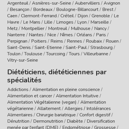
Argenteuil
/
Asnières-sur-Seine
/
Aubervilliers
/
Avignon
/
Besançon
/
Bordeaux
/
Boulogne-Billancourt
/
Brest
/
Caen
/
Clermont-Ferrand
/
Créteil
/
Dijon
/
Grenoble
/
Le
Havre
/
Le Mans
/
Lille
/
Limoges
/
Lyon
/
Marseille
/
Metz
/
Montpellier
/
Montreuil
/
Mulhouse
/
Nancy
/
Nanterre
/
Nantes
/
Nice
/
Nîmes
/
Orléans
/
Paris
/
Perpignan
/
Poitiers
/
Reims
/
Rennes
/
Roubaix
/
Rouen
/
Saint-Denis
/
Saint-Etienne
/
Saint-Paul
/
Strasbourg
/
Toulon
/
Toulouse
/
Tourcoing
/
Tours
/
Villeurbanne
/
Vitry-sur-Seine
Diététiciens, diététiciennes par
spécialités
Addictions
/
Alimentation en pleine conscience
/
Alimentation et cancer
/
Alimentation Intuitive
/
Alimentation Végétalienne (vegan)
/
Alimentation
végétarienne
/
Allaitement
/
Allergies / Intolérances
Alimentaires
/
Chirurgie bariatrique
/
Confort digestif
/
Dénutrition
/
Dermonutrition
/
Diabète
/
Diversification
menée par l'enfant (DME)
/
Endométriose
/
Grossesse
/