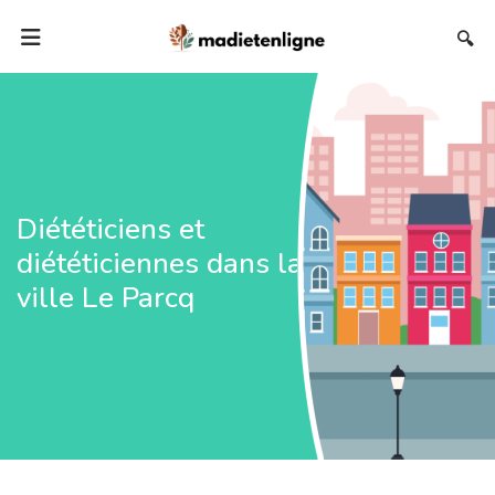
🔍
Diététiciens et
diététiciennes dans la
ville Le Parcq