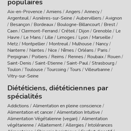
populaires
Aix-en-Provence
/
Amiens
/
Angers
/
Annecy
/
Argenteuil
/
Asnières-sur-Seine
/
Aubervilliers
/
Avignon
/
Besançon
/
Bordeaux
/
Boulogne-Billancourt
/
Brest
/
Caen
/
Clermont-Ferrand
/
Créteil
/
Dijon
/
Grenoble
/
Le
Havre
/
Le Mans
/
Lille
/
Limoges
/
Lyon
/
Marseille
/
Metz
/
Montpellier
/
Montreuil
/
Mulhouse
/
Nancy
/
Nanterre
/
Nantes
/
Nice
/
Nîmes
/
Orléans
/
Paris
/
Perpignan
/
Poitiers
/
Reims
/
Rennes
/
Roubaix
/
Rouen
/
Saint-Denis
/
Saint-Etienne
/
Saint-Paul
/
Strasbourg
/
Toulon
/
Toulouse
/
Tourcoing
/
Tours
/
Villeurbanne
/
Vitry-sur-Seine
Diététiciens, diététiciennes par
spécialités
Addictions
/
Alimentation en pleine conscience
/
Alimentation et cancer
/
Alimentation Intuitive
/
Alimentation Végétalienne (vegan)
/
Alimentation
végétarienne
/
Allaitement
/
Allergies / Intolérances