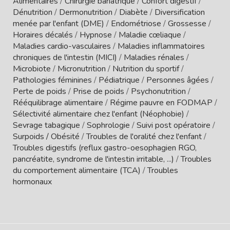
Alimentaires
/
Chirurgie bariatrique
/
Confort digestif
/
Dénutrition
/
Dermonutrition
/
Diabète
/
Diversification
menée par l'enfant (DME)
/
Endométriose
/
Grossesse
/
Horaires décalés
/
Hypnose
/
Maladie cœliaque
/
Maladies cardio-vasculaires
/
Maladies inflammatoires
chroniques de l'intestin (MICI)
/
Maladies rénales
/
Microbiote
/
Micronutrition
/
Nutrition du sportif
/
Pathologies féminines
/
Pédiatrique
/
Personnes âgées
/
Perte de poids
/
Prise de poids
/
Psychonutrition
/
Rééquilibrage alimentaire
/
Régime pauvre en FODMAP
/
Sélectivité alimentaire chez l'enfant (Néophobie)
/
Sevrage tabagique
/
Sophrologie
/
Suivi post opératoire
/
Surpoids / Obésité
/
Troubles de l'oralité chez l'enfant
/
Troubles digestifs (reflux gastro-oesophagien RGO,
pancréatite, syndrome de l'intestin irritable, ...)
/
Troubles
du comportement alimentaire (TCA)
/
Troubles
hormonaux