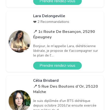
Prendre rendez-vous
Lara Delongeville
❤️ 2 Recommandations
📍 1c Route De Besançon, 25290
Épeugney
Bonjour, Je m'appelle Lara, diététicienne
libérale, je propose de t'accompagner sur
le plan de l'...
Prendre rendez-vous
Célia Brisbard
📍 5 Rue Des Boutons d’Or, 25120
Maîche
Je suis diplômée d'un BTS diététique
depuis octobre 2016.J'ai ensuite exercée