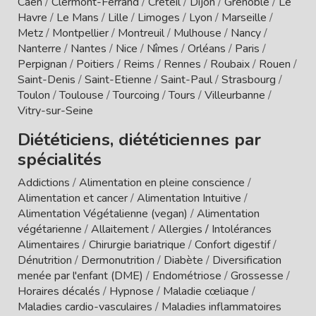
Caen
/
Clermont-Ferrand
/
Créteil
/
Dijon
/
Grenoble
/
Le
Havre
/
Le Mans
/
Lille
/
Limoges
/
Lyon
/
Marseille
/
Metz
/
Montpellier
/
Montreuil
/
Mulhouse
/
Nancy
/
Nanterre
/
Nantes
/
Nice
/
Nîmes
/
Orléans
/
Paris
/
Perpignan
/
Poitiers
/
Reims
/
Rennes
/
Roubaix
/
Rouen
/
Saint-Denis
/
Saint-Etienne
/
Saint-Paul
/
Strasbourg
/
Toulon
/
Toulouse
/
Tourcoing
/
Tours
/
Villeurbanne
/
Vitry-sur-Seine
Diététiciens, diététiciennes par
spécialités
Addictions
/
Alimentation en pleine conscience
/
Alimentation et cancer
/
Alimentation Intuitive
/
Alimentation Végétalienne (vegan)
/
Alimentation
végétarienne
/
Allaitement
/
Allergies / Intolérances
Alimentaires
/
Chirurgie bariatrique
/
Confort digestif
/
Dénutrition
/
Dermonutrition
/
Diabète
/
Diversification
menée par l'enfant (DME)
/
Endométriose
/
Grossesse
/
Horaires décalés
/
Hypnose
/
Maladie cœliaque
/
Maladies cardio-vasculaires
/
Maladies inflammatoires