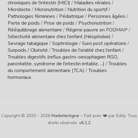
chroniques de l'intestin (MICI)
/
Maladies rénales
/
Microbiote
/
Micronutrition
/
Nutrition du sportif
/
Pathologies féminines
/
Pédiatrique
/
Personnes âgées
/
Perte de poids
/
Prise de poids
/
Psychonutrition
/
Rééquilibrage alimentaire
/
Régime pauvre en FODMAP
/
Sélectivité alimentaire chez l'enfant (Néophobie)
/
Sevrage tabagique
/
Sophrologie
/
Suivi post opératoire
/
Surpoids / Obésité
/
Troubles de l'oralité chez l'enfant
/
Troubles digestifs (reflux gastro-oesophagien RGO,
pancréatite, syndrome de l'intestin irritable, ...)
/
Troubles
du comportement alimentaire (TCA)
/
Troubles
hormonaux
Copyright © 2020 - 2026
Madietenligne
~ Fait avec ❤️ par Eddy. Tous
droits réservés.
v6.1.2