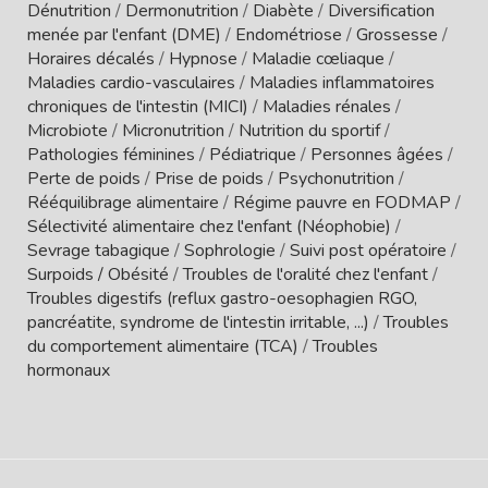
Dénutrition
/
Dermonutrition
/
Diabète
/
Diversification
menée par l'enfant (DME)
/
Endométriose
/
Grossesse
/
Horaires décalés
/
Hypnose
/
Maladie cœliaque
/
Maladies cardio-vasculaires
/
Maladies inflammatoires
chroniques de l'intestin (MICI)
/
Maladies rénales
/
Microbiote
/
Micronutrition
/
Nutrition du sportif
/
Pathologies féminines
/
Pédiatrique
/
Personnes âgées
/
Perte de poids
/
Prise de poids
/
Psychonutrition
/
Rééquilibrage alimentaire
/
Régime pauvre en FODMAP
/
Sélectivité alimentaire chez l'enfant (Néophobie)
/
Sevrage tabagique
/
Sophrologie
/
Suivi post opératoire
/
Surpoids / Obésité
/
Troubles de l'oralité chez l'enfant
/
Troubles digestifs (reflux gastro-oesophagien RGO,
pancréatite, syndrome de l'intestin irritable, ...)
/
Troubles
du comportement alimentaire (TCA)
/
Troubles
hormonaux