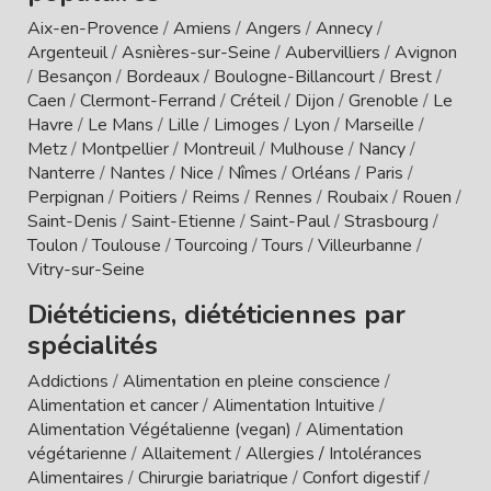
Aix-en-Provence
/
Amiens
/
Angers
/
Annecy
/
Argenteuil
/
Asnières-sur-Seine
/
Aubervilliers
/
Avignon
/
Besançon
/
Bordeaux
/
Boulogne-Billancourt
/
Brest
/
Caen
/
Clermont-Ferrand
/
Créteil
/
Dijon
/
Grenoble
/
Le
Havre
/
Le Mans
/
Lille
/
Limoges
/
Lyon
/
Marseille
/
Metz
/
Montpellier
/
Montreuil
/
Mulhouse
/
Nancy
/
Nanterre
/
Nantes
/
Nice
/
Nîmes
/
Orléans
/
Paris
/
Perpignan
/
Poitiers
/
Reims
/
Rennes
/
Roubaix
/
Rouen
/
Saint-Denis
/
Saint-Etienne
/
Saint-Paul
/
Strasbourg
/
Toulon
/
Toulouse
/
Tourcoing
/
Tours
/
Villeurbanne
/
Vitry-sur-Seine
Diététiciens, diététiciennes par
spécialités
Addictions
/
Alimentation en pleine conscience
/
Alimentation et cancer
/
Alimentation Intuitive
/
Alimentation Végétalienne (vegan)
/
Alimentation
végétarienne
/
Allaitement
/
Allergies / Intolérances
Alimentaires
/
Chirurgie bariatrique
/
Confort digestif
/