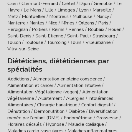
Caen
/
Clermont-Ferrand
/
Créteil
/
Dijon
/
Grenoble
/
Le
Havre
/
Le Mans
/
Lille
/
Limoges
/
Lyon
/
Marseille
/
Metz
/
Montpellier
/
Montreuil
/
Mulhouse
/
Nancy
/
Nanterre
/
Nantes
/
Nice
/
Nîmes
/
Orléans
/
Paris
/
Perpignan
/
Poitiers
/
Reims
/
Rennes
/
Roubaix
/
Rouen
/
Saint-Denis
/
Saint-Etienne
/
Saint-Paul
/
Strasbourg
/
Toulon
/
Toulouse
/
Tourcoing
/
Tours
/
Villeurbanne
/
Vitry-sur-Seine
Diététiciens, diététiciennes par
spécialités
Addictions
/
Alimentation en pleine conscience
/
Alimentation et cancer
/
Alimentation Intuitive
/
Alimentation Végétalienne (vegan)
/
Alimentation
végétarienne
/
Allaitement
/
Allergies / Intolérances
Alimentaires
/
Chirurgie bariatrique
/
Confort digestif
/
Dénutrition
/
Dermonutrition
/
Diabète
/
Diversification
menée par l'enfant (DME)
/
Endométriose
/
Grossesse
/
Horaires décalés
/
Hypnose
/
Maladie cœliaque
/
Maladies cardio-vasculaires
/
Maladies inflammatoires