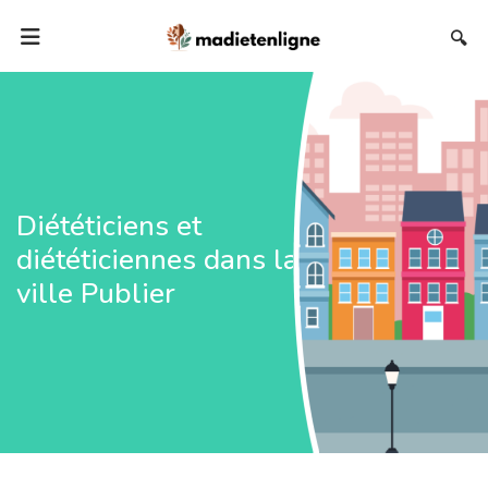
🔍
Diététiciens et
diététiciennes dans la
ville Publier