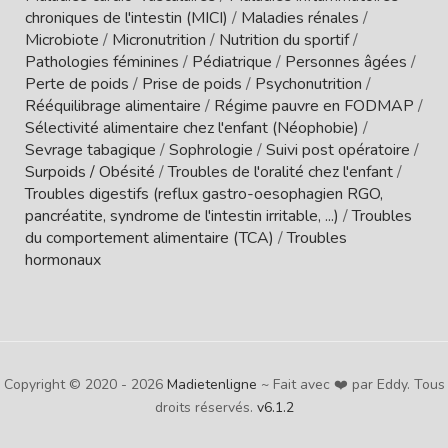
chroniques de l'intestin (MICI)
/
Maladies rénales
/
Microbiote
/
Micronutrition
/
Nutrition du sportif
/
Pathologies féminines
/
Pédiatrique
/
Personnes âgées
/
Perte de poids
/
Prise de poids
/
Psychonutrition
/
Rééquilibrage alimentaire
/
Régime pauvre en FODMAP
/
Sélectivité alimentaire chez l'enfant (Néophobie)
/
Sevrage tabagique
/
Sophrologie
/
Suivi post opératoire
/
Surpoids / Obésité
/
Troubles de l'oralité chez l'enfant
/
Troubles digestifs (reflux gastro-oesophagien RGO,
pancréatite, syndrome de l'intestin irritable, ...)
/
Troubles
du comportement alimentaire (TCA)
/
Troubles
hormonaux
Copyright © 2020 - 2026
Madietenligne
~ Fait avec ❤️ par Eddy. Tous
droits réservés.
v6.1.2