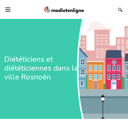
🔍
Diététiciens et
diététiciennes dans la
ville Rosnoën