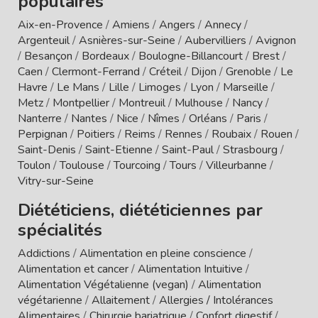
populaires
Aix-en-Provence
/
Amiens
/
Angers
/
Annecy
/
Argenteuil
/
Asnières-sur-Seine
/
Aubervilliers
/
Avignon
/
Besançon
/
Bordeaux
/
Boulogne-Billancourt
/
Brest
/
Caen
/
Clermont-Ferrand
/
Créteil
/
Dijon
/
Grenoble
/
Le
Havre
/
Le Mans
/
Lille
/
Limoges
/
Lyon
/
Marseille
/
Metz
/
Montpellier
/
Montreuil
/
Mulhouse
/
Nancy
/
Nanterre
/
Nantes
/
Nice
/
Nîmes
/
Orléans
/
Paris
/
Perpignan
/
Poitiers
/
Reims
/
Rennes
/
Roubaix
/
Rouen
/
Saint-Denis
/
Saint-Etienne
/
Saint-Paul
/
Strasbourg
/
Toulon
/
Toulouse
/
Tourcoing
/
Tours
/
Villeurbanne
/
Vitry-sur-Seine
Diététiciens, diététiciennes par
spécialités
Addictions
/
Alimentation en pleine conscience
/
Alimentation et cancer
/
Alimentation Intuitive
/
Alimentation Végétalienne (vegan)
/
Alimentation
végétarienne
/
Allaitement
/
Allergies / Intolérances
Alimentaires
/
Chirurgie bariatrique
/
Confort digestif
/