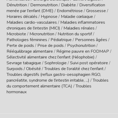
Dénutrition
/
Dermonutrition
/
Diabète
/
Diversification
menée par l'enfant (DME)
/
Endométriose
/
Grossesse
/
Horaires décalés
/
Hypnose
/
Maladie cœliaque
/
Maladies cardio-vasculaires
/
Maladies inflammatoires
chroniques de l'intestin (MICI)
/
Maladies rénales
/
Microbiote
/
Micronutrition
/
Nutrition du sportif
/
Pathologies féminines
/
Pédiatrique
/
Personnes âgées
/
Perte de poids
/
Prise de poids
/
Psychonutrition
/
Rééquilibrage alimentaire
/
Régime pauvre en FODMAP
/
Sélectivité alimentaire chez l'enfant (Néophobie)
/
Sevrage tabagique
/
Sophrologie
/
Suivi post opératoire
/
Surpoids / Obésité
/
Troubles de l'oralité chez l'enfant
/
Troubles digestifs (reflux gastro-oesophagien RGO,
pancréatite, syndrome de l'intestin irritable, ...)
/
Troubles
du comportement alimentaire (TCA)
/
Troubles
hormonaux