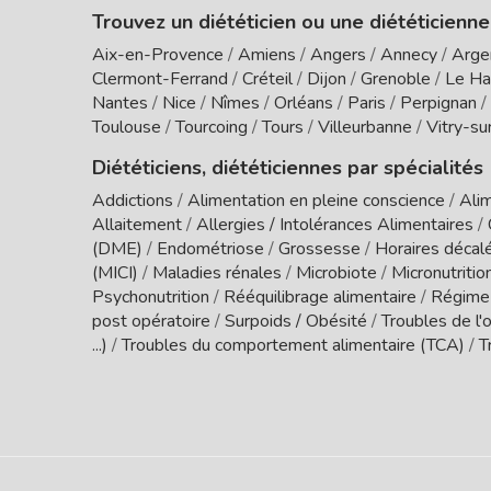
Trouvez un diététicien ou une diététicienne
Aix-en-Provence
/
Amiens
/
Angers
/
Annecy
/
Arge
Clermont-Ferrand
/
Créteil
/
Dijon
/
Grenoble
/
Le Ha
Nantes
/
Nice
/
Nîmes
/
Orléans
/
Paris
/
Perpignan
/
Toulouse
/
Tourcoing
/
Tours
/
Villeurbanne
/
Vitry-su
Diététiciens, diététiciennes par spécialités
Addictions
/
Alimentation en pleine conscience
/
Alim
Allaitement
/
Allergies / Intolérances Alimentaires
/
(DME)
/
Endométriose
/
Grossesse
/
Horaires décal
(MICI)
/
Maladies rénales
/
Microbiote
/
Micronutritio
Psychonutrition
/
Rééquilibrage alimentaire
/
Régime
post opératoire
/
Surpoids / Obésité
/
Troubles de l'o
...)
/
Troubles du comportement alimentaire (TCA)
/
T