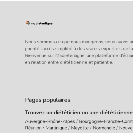
Nous sommes ce que nous mangeons, nous avons ains
priorité l’accès simplifié à des vrai·e·s expert·e·s de la
Bienvenue sur Madietenligne, une plateforme d’écha
en relation entre diététicien·ne et patient·e.
Pages populaires
Trouvez un diététicien ou une diététicienn
Auvergne-Rhône-Alpes
/
Bourgogne-Franche-Com
Réunion
/
Martinique
/
Mayotte
/
Normandie
/
Nouvel