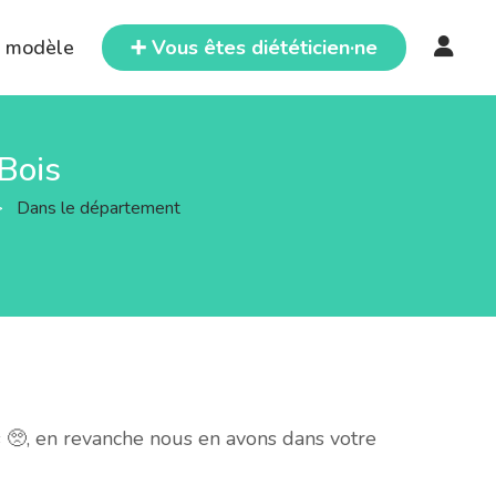
e modèle
➕ Vous êtes diététicien·ne
-Bois
>
Dans le département
 🥺, en revanche nous en avons dans votre