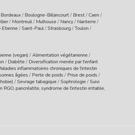
/
Bordeaux
/
Boulogne-Billancourt
/
Brest
/
Caen
/
lier
/
Montreuil
/
Mulhouse
/
Nancy
/
Nanterre
/
t-Etienne
/
Saint-Paul
/
Strasbourg
/
Toulon
/
ienne (vegan)
/
Alimentation végétarienne
/
ion
/
Diabète
/
Diversification menée par l'enfant
aladies inflammatoires chroniques de l'intestin
sonnes âgées
/
Perte de poids
/
Prise de poids
/
phobie)
/
Sevrage tabagique
/
Sophrologie
/
Suivi
 RGO, pancréatite, syndrome de l'intestin irritable,