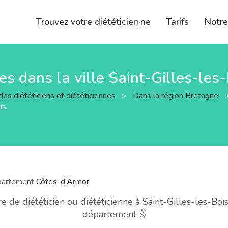
Trouvez votre diététicien·ne
Tarifs
Notr
nes dans la ville Saint-Gilles-les
des diététiciens et diététiciennes
>
Dans la région Bretagne
is
département
Côtes-d'Armor
de diététicien ou diététicienne à Saint-Gilles-les-Bois
département ✌️