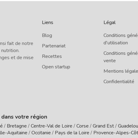
Liens
Légal
Blog
Conditions géné
d'utilisation
i fait de notre
Partenariat
 nutrition.
Conditions géné
Recettes
nges et de mise
vente
Open startup
Mentions légal
Confidentialité
e dans votre région
té
/
Bretagne
/
Centre-Val de Loire
/
Corse
/
Grand Est
/
Guadelo
le-Aquitaine
/
Occitanie
/
Pays de la Loire
/
Provence-Alpes-Côt