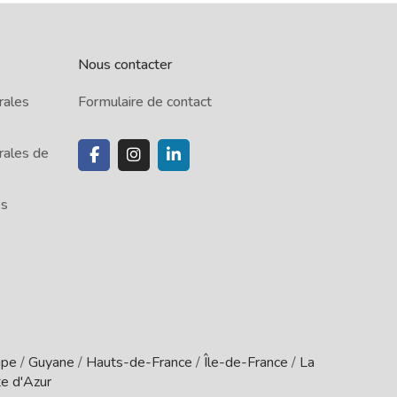
Nous contacter
rales
Formulaire de contact
rales de
es
upe
/
Guyane
/
Hauts-de-France
/
Île-de-France
/
La
e d'Azur