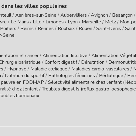
 dans les villes populaires
nteuil
/
Asnières-sur-Seine
/
Aubervilliers
/
Avignon
/
Besançon
vre
/
Le Mans
/
Lille
/
Limoges
/
Lyon
/
Marseille
/
Metz
/
Montpel
Poitiers
/
Reims
/
Rennes
/
Roubaix
/
Rouen
/
Saint-Denis
/
Sain
r-Seine
entation et cancer
/
Alimentation Intuitive
/
Alimentation Végétal
Chirurgie bariatrique
/
Confort digestif
/
Dénutrition
/
Dermonutrit
és
/
Hypnose
/
Maladie cœliaque
/
Maladies cardio-vasculaires
/
M
n
/
Nutrition du sportif
/
Pathologies féminines
/
Pédiatrique
/
Per
 pauvre en FODMAP
/
Sélectivité alimentaire chez l'enfant (Néo
ralité chez l'enfant
/
Troubles digestifs (reflux gastro-oesophagien
roubles hormonaux