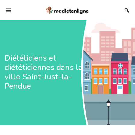
🔍
Diététiciens et
diététiciennes dans la
ville Saint-Just-la-
Pendue