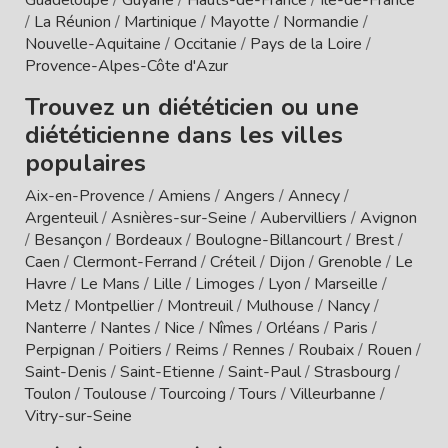
/
La Réunion
/
Martinique
/
Mayotte
/
Normandie
/
Nouvelle-Aquitaine
/
Occitanie
/
Pays de la Loire
/
Provence-Alpes-Côte d'Azur
Trouvez un diététicien ou une
diététicienne dans les villes
populaires
Aix-en-Provence
/
Amiens
/
Angers
/
Annecy
/
Argenteuil
/
Asnières-sur-Seine
/
Aubervilliers
/
Avignon
/
Besançon
/
Bordeaux
/
Boulogne-Billancourt
/
Brest
/
Caen
/
Clermont-Ferrand
/
Créteil
/
Dijon
/
Grenoble
/
Le
Havre
/
Le Mans
/
Lille
/
Limoges
/
Lyon
/
Marseille
/
Metz
/
Montpellier
/
Montreuil
/
Mulhouse
/
Nancy
/
Nanterre
/
Nantes
/
Nice
/
Nîmes
/
Orléans
/
Paris
/
Perpignan
/
Poitiers
/
Reims
/
Rennes
/
Roubaix
/
Rouen
/
Saint-Denis
/
Saint-Etienne
/
Saint-Paul
/
Strasbourg
/
Toulon
/
Toulouse
/
Tourcoing
/
Tours
/
Villeurbanne
/
Vitry-sur-Seine