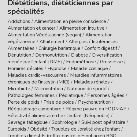
Diététiciens, diététiciennes par
spécialités
Addictions
/
Alimentation en pleine conscience
/
Alimentation et cancer
/
Alimentation Intuitive
/
Alimentation Végétalienne (vegan)
/
Alimentation
végétarienne
/
Allaitement
/
Allergies / Intolérances
Alimentaires
/
Chirurgie bariatrique
/
Confort digestif
/
Dénutrition
/
Dermonutrition
/
Diabète
/
Diversification
menée par l'enfant (DME)
/
Endométriose
/
Grossesse
/
Horaires décalés
/
Hypnose
/
Maladie cœliaque
/
Maladies cardio-vasculaires
/
Maladies inflammatoires
chroniques de l'intestin (MICI)
/
Maladies rénales
/
Microbiote
/
Micronutrition
/
Nutrition du sportif
/
Pathologies féminines
/
Pédiatrique
/
Personnes âgées
/
Perte de poids
/
Prise de poids
/
Psychonutrition
/
Rééquilibrage alimentaire
/
Régime pauvre en FODMAP
/
Sélectivité alimentaire chez l'enfant (Néophobie)
/
Sevrage tabagique
/
Sophrologie
/
Suivi post opératoire
/
Surpoids / Obésité
/
Troubles de l'oralité chez l'enfant
/
Troubles digestifs (reflux gastro-oesophagien RGO,