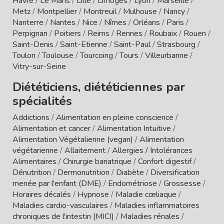
Havre
/
Le Mans
/
Lille
/
Limoges
/
Lyon
/
Marseille
/
Metz
/
Montpellier
/
Montreuil
/
Mulhouse
/
Nancy
/
Nanterre
/
Nantes
/
Nice
/
Nîmes
/
Orléans
/
Paris
/
Perpignan
/
Poitiers
/
Reims
/
Rennes
/
Roubaix
/
Rouen
/
Saint-Denis
/
Saint-Etienne
/
Saint-Paul
/
Strasbourg
/
Toulon
/
Toulouse
/
Tourcoing
/
Tours
/
Villeurbanne
/
Vitry-sur-Seine
Diététiciens, diététiciennes par
spécialités
Addictions
/
Alimentation en pleine conscience
/
Alimentation et cancer
/
Alimentation Intuitive
/
Alimentation Végétalienne (vegan)
/
Alimentation
végétarienne
/
Allaitement
/
Allergies / Intolérances
Alimentaires
/
Chirurgie bariatrique
/
Confort digestif
/
Dénutrition
/
Dermonutrition
/
Diabète
/
Diversification
menée par l'enfant (DME)
/
Endométriose
/
Grossesse
/
Horaires décalés
/
Hypnose
/
Maladie cœliaque
/
Maladies cardio-vasculaires
/
Maladies inflammatoires
chroniques de l'intestin (MICI)
/
Maladies rénales
/