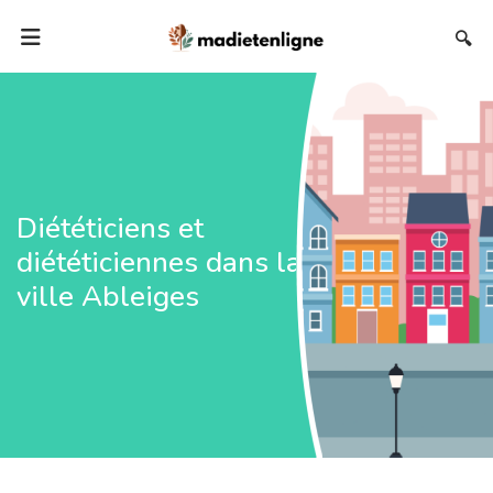
🔍
Diététiciens et
diététiciennes dans la
ville Ableiges