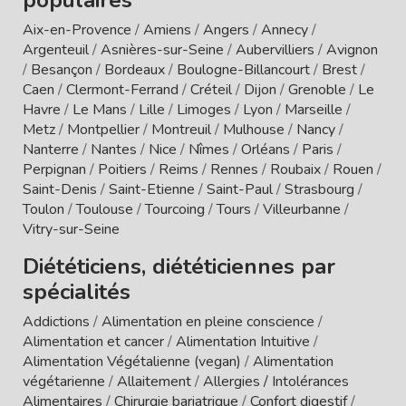
Aix-en-Provence
/
Amiens
/
Angers
/
Annecy
/
Argenteuil
/
Asnières-sur-Seine
/
Aubervilliers
/
Avignon
/
Besançon
/
Bordeaux
/
Boulogne-Billancourt
/
Brest
/
Caen
/
Clermont-Ferrand
/
Créteil
/
Dijon
/
Grenoble
/
Le
Havre
/
Le Mans
/
Lille
/
Limoges
/
Lyon
/
Marseille
/
Metz
/
Montpellier
/
Montreuil
/
Mulhouse
/
Nancy
/
Nanterre
/
Nantes
/
Nice
/
Nîmes
/
Orléans
/
Paris
/
Perpignan
/
Poitiers
/
Reims
/
Rennes
/
Roubaix
/
Rouen
/
Saint-Denis
/
Saint-Etienne
/
Saint-Paul
/
Strasbourg
/
Toulon
/
Toulouse
/
Tourcoing
/
Tours
/
Villeurbanne
/
Vitry-sur-Seine
Diététiciens, diététiciennes par
spécialités
Addictions
/
Alimentation en pleine conscience
/
Alimentation et cancer
/
Alimentation Intuitive
/
Alimentation Végétalienne (vegan)
/
Alimentation
végétarienne
/
Allaitement
/
Allergies / Intolérances
Alimentaires
/
Chirurgie bariatrique
/
Confort digestif
/