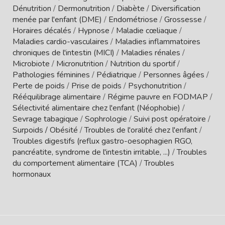
Dénutrition
/
Dermonutrition
/
Diabète
/
Diversification
menée par l'enfant (DME)
/
Endométriose
/
Grossesse
/
Horaires décalés
/
Hypnose
/
Maladie cœliaque
/
Maladies cardio-vasculaires
/
Maladies inflammatoires
chroniques de l'intestin (MICI)
/
Maladies rénales
/
Microbiote
/
Micronutrition
/
Nutrition du sportif
/
Pathologies féminines
/
Pédiatrique
/
Personnes âgées
/
Perte de poids
/
Prise de poids
/
Psychonutrition
/
Rééquilibrage alimentaire
/
Régime pauvre en FODMAP
/
Sélectivité alimentaire chez l'enfant (Néophobie)
/
Sevrage tabagique
/
Sophrologie
/
Suivi post opératoire
/
Surpoids / Obésité
/
Troubles de l'oralité chez l'enfant
/
Troubles digestifs (reflux gastro-oesophagien RGO,
pancréatite, syndrome de l'intestin irritable, ...)
/
Troubles
du comportement alimentaire (TCA)
/
Troubles
hormonaux