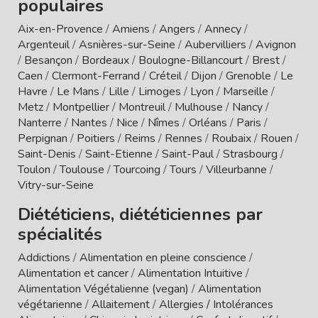
populaires
Aix-en-Provence
/
Amiens
/
Angers
/
Annecy
/
Argenteuil
/
Asnières-sur-Seine
/
Aubervilliers
/
Avignon
/
Besançon
/
Bordeaux
/
Boulogne-Billancourt
/
Brest
/
Caen
/
Clermont-Ferrand
/
Créteil
/
Dijon
/
Grenoble
/
Le
Havre
/
Le Mans
/
Lille
/
Limoges
/
Lyon
/
Marseille
/
Metz
/
Montpellier
/
Montreuil
/
Mulhouse
/
Nancy
/
Nanterre
/
Nantes
/
Nice
/
Nîmes
/
Orléans
/
Paris
/
Perpignan
/
Poitiers
/
Reims
/
Rennes
/
Roubaix
/
Rouen
/
Saint-Denis
/
Saint-Etienne
/
Saint-Paul
/
Strasbourg
/
Toulon
/
Toulouse
/
Tourcoing
/
Tours
/
Villeurbanne
/
Vitry-sur-Seine
Diététiciens, diététiciennes par
spécialités
Addictions
/
Alimentation en pleine conscience
/
Alimentation et cancer
/
Alimentation Intuitive
/
Alimentation Végétalienne (vegan)
/
Alimentation
végétarienne
/
Allaitement
/
Allergies / Intolérances