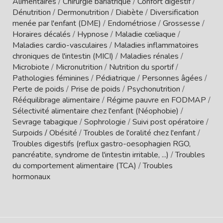
Alimentaires
/
Chirurgie bariatrique
/
Confort digestif
/
Dénutrition
/
Dermonutrition
/
Diabète
/
Diversification
menée par l'enfant (DME)
/
Endométriose
/
Grossesse
/
Horaires décalés
/
Hypnose
/
Maladie cœliaque
/
Maladies cardio-vasculaires
/
Maladies inflammatoires
chroniques de l'intestin (MICI)
/
Maladies rénales
/
Microbiote
/
Micronutrition
/
Nutrition du sportif
/
Pathologies féminines
/
Pédiatrique
/
Personnes âgées
/
Perte de poids
/
Prise de poids
/
Psychonutrition
/
Rééquilibrage alimentaire
/
Régime pauvre en FODMAP
/
Sélectivité alimentaire chez l'enfant (Néophobie)
/
Sevrage tabagique
/
Sophrologie
/
Suivi post opératoire
/
Surpoids / Obésité
/
Troubles de l'oralité chez l'enfant
/
Troubles digestifs (reflux gastro-oesophagien RGO,
pancréatite, syndrome de l'intestin irritable, ...)
/
Troubles
du comportement alimentaire (TCA)
/
Troubles
hormonaux