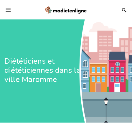
🔍
Diététiciens et
diététiciennes dans la
ville Maromme