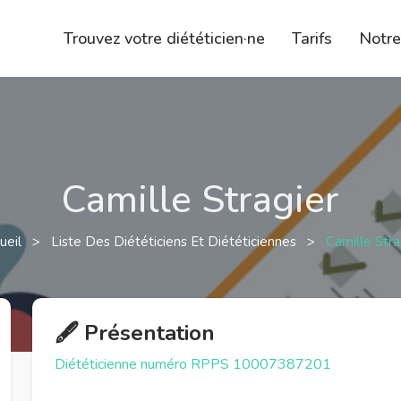
Trouvez votre diététicien·ne
Tarifs
Notr
Camille Stragier
ueil
>
Liste Des Diététiciens Et Diététiciennes
>
Camille Stra
🖋️ Présentation
Diététicienne numéro RPPS 10007387201