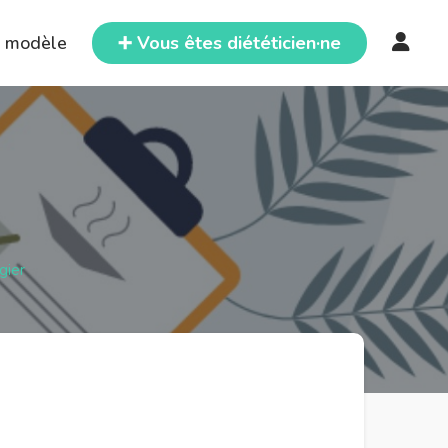
e modèle
➕ Vous êtes diététicien·ne
gier