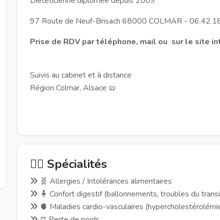
Diététicienne diplômée depuis 2009
97 Route de Neuf-Brisach 68000 COLMAR - 06.42.1
Prise de RDV par téléphone, mail ou sur le site in
Suivis au cabinet et à distance
Région Colmar, Alsace 🥨
🧑‍⚕️ Spécialités
🧬 Allergies / Intolérances alimentaires
🧍 Confort digestif (ballonnements, troubles du transit,
🫀 Maladies cardio-vasculaires (hypercholestérolémie, h
⚖️ Perte de poids