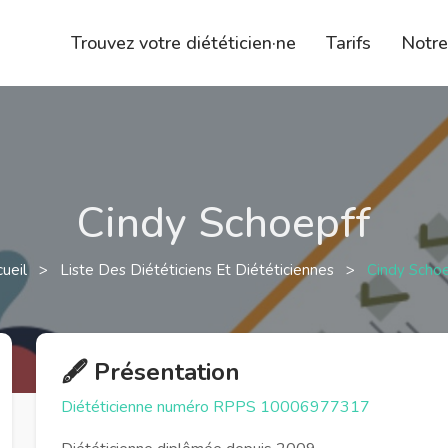
Trouvez votre diététicien·ne
Tarifs
Notr
Cindy Schoepff
cueil
>
Liste Des Diététiciens Et Diététiciennes
>
Cindy Schoe
🖋️ Présentation
Diététicienne numéro RPPS 10006977317