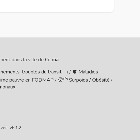
ment dans la ville de
Colmar
nements, troubles du transit, ...)
/
🫀 Maladies
gime pauvre en FODMAP
/
🧑‍🦰 Surpoids / Obésité
/
rmonaux
rvés.
v6.1.2