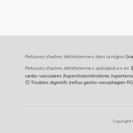
Retouvez d'autres diététicien·ne·s dans la région
Gra
Retouvez d'autres diététicien·ne·s spécialisé·e·s en

cardio-vasculaires (hypercholestérolémie, hypertension
🤢 Troubles digestifs (reflux gastro-oesophagien RGO, 
Copyright