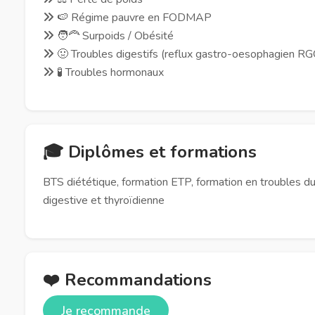
🍉 Régime pauvre en FODMAP
🧑‍🦰 Surpoids / Obésité
🤢 Troubles digestifs (reflux gastro-oesophagien RGO, p
🧪 Troubles hormonaux
🎓 Diplômes et formations
BTS diététique, formation ETP, formation en troubles d
digestive et thyroïdienne
❤️ Recommandations
Je recommande