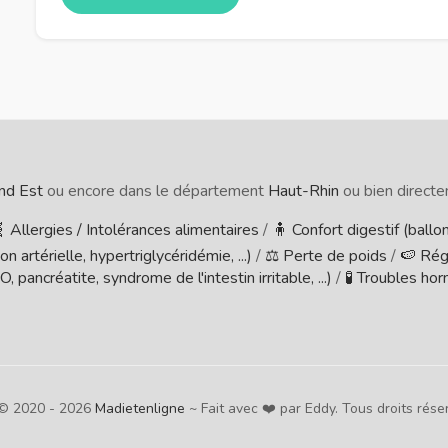
nd Est
ou encore dans le département
Haut-Rhin
ou bien directe
 Allergies / Intolérances alimentaires
/
🧍 Confort digestif (ballon
 artérielle, hypertriglycéridémie, ...)
/
⚖️ Perte de poids
/
🍉 Ré
pancréatite, syndrome de l'intestin irritable, ...)
/
🧪 Troubles ho
 © 2020 - 2026
Madietenligne
~ Fait avec ❤️ par Eddy. Tous droits rése