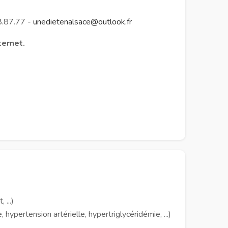
8.87.77 -
unedietenalsace@outlook.fr
ternet.
 ...)
ypertension artérielle, hypertriglycéridémie, ...)