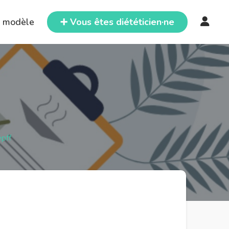
e modèle
➕ Vous êtes diététicien·ne
pff