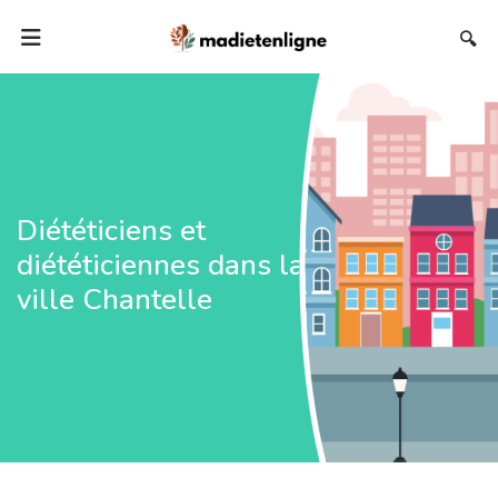
🔍
Diététiciens et
diététiciennes dans la
ville Chantelle