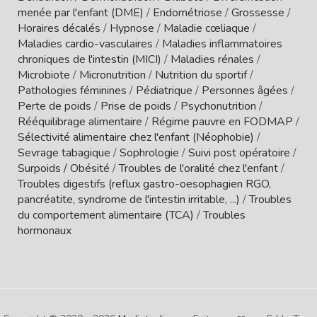
menée par l'enfant (DME)
/
Endométriose
/
Grossesse
/
Horaires décalés
/
Hypnose
/
Maladie cœliaque
/
Maladies cardio-vasculaires
/
Maladies inflammatoires
chroniques de l'intestin (MICI)
/
Maladies rénales
/
Microbiote
/
Micronutrition
/
Nutrition du sportif
/
Pathologies féminines
/
Pédiatrique
/
Personnes âgées
/
Perte de poids
/
Prise de poids
/
Psychonutrition
/
Rééquilibrage alimentaire
/
Régime pauvre en FODMAP
/
Sélectivité alimentaire chez l'enfant (Néophobie)
/
Sevrage tabagique
/
Sophrologie
/
Suivi post opératoire
/
Surpoids / Obésité
/
Troubles de l'oralité chez l'enfant
/
Troubles digestifs (reflux gastro-oesophagien RGO,
pancréatite, syndrome de l'intestin irritable, ...)
/
Troubles
du comportement alimentaire (TCA)
/
Troubles
hormonaux