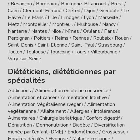
/
Besançon
/
Bordeaux
/
Boulogne-Billancourt
/
Brest
/
Caen
/
Clermont-Ferrand
/
Créteil
/
Dijon
/
Grenoble
/
Le
Havre
/
Le Mans
/
Lille
/
Limoges
/
Lyon
/
Marseille
/
Metz
/
Montpellier
/
Montreuil
/
Mulhouse
/
Nancy
/
Nanterre
/
Nantes
/
Nice
/
Nîmes
/
Orléans
/
Paris
/
Perpignan
/
Poitiers
/
Reims
/
Rennes
/
Roubaix
/
Rouen
/
Saint-Denis
/
Saint-Etienne
/
Saint-Paul
/
Strasbourg
/
Toulon
/
Toulouse
/
Tourcoing
/
Tours
/
Villeurbanne
/
Vitry-sur-Seine
Diététiciens, diététiciennes par
spécialités
Addictions
/
Alimentation en pleine conscience
/
Alimentation et cancer
/
Alimentation Intuitive
/
Alimentation Végétalienne (vegan)
/
Alimentation
végétarienne
/
Allaitement
/
Allergies / Intolérances
Alimentaires
/
Chirurgie bariatrique
/
Confort digestif
/
Dénutrition
/
Dermonutrition
/
Diabète
/
Diversification
menée par l'enfant (DME)
/
Endométriose
/
Grossesse
/
Horaires décalés
/
Hypnose
/
Maladie cœliaque
/