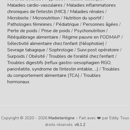
Maladies cardio-vasculaires
/
Maladies inflammatoires
chroniques de l'intestin (MICI)
/
Maladies rénales
/
Microbiote
/
Micronutrition
/
Nutrition du sportif
/
Pathologies féminines
/
Pédiatrique
/
Personnes âgées
/
Perte de poids
/
Prise de poids
/
Psychonutrition
/
Rééquilibrage alimentaire
/
Régime pauvre en FODMAP
/
Sélectivité alimentaire chez l'enfant (Néophobie)
/
Sevrage tabagique
/
Sophrologie
/
Suivi post opératoire
/
Surpoids / Obésité
/
Troubles de l'oralité chez l'enfant
/
Troubles digestifs (reflux gastro-oesophagien RGO,
pancréatite, syndrome de l'intestin irritable, ...)
/
Troubles
du comportement alimentaire (TCA)
/
Troubles
hormonaux
Copyright © 2020 - 2026
Madietenligne
~ Fait avec ❤️ par Eddy. Tous
droits réservés.
v6.1.2