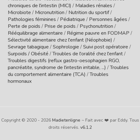
chroniques de l'intestin (MICI)
/
Maladies rénales
/
Microbiote
/
Micronutrition
/
Nutrition du sportif
/
Pathologies féminines
/
Pédiatrique
/
Personnes âgées
/
Perte de poids
/
Prise de poids
/
Psychonutrition
/
Rééquilibrage alimentaire
/
Régime pauvre en FODMAP
/
Sélectivité alimentaire chez l'enfant (Néophobie)
/
Sevrage tabagique
/
Sophrologie
/
Suivi post opératoire
/
Surpoids / Obésité
/
Troubles de l'oralité chez l'enfant
/
Troubles digestifs (reflux gastro-oesophagien RGO,
pancréatite, syndrome de l'intestin irritable, ...)
/
Troubles
du comportement alimentaire (TCA)
/
Troubles
hormonaux
Copyright © 2020 - 2026
Madietenligne
~ Fait avec ❤️ par Eddy. Tous
droits réservés.
v6.1.2