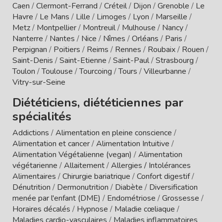
Caen
/
Clermont-Ferrand
/
Créteil
/
Dijon
/
Grenoble
/
Le
Havre
/
Le Mans
/
Lille
/
Limoges
/
Lyon
/
Marseille
/
Metz
/
Montpellier
/
Montreuil
/
Mulhouse
/
Nancy
/
Nanterre
/
Nantes
/
Nice
/
Nîmes
/
Orléans
/
Paris
/
Perpignan
/
Poitiers
/
Reims
/
Rennes
/
Roubaix
/
Rouen
/
Saint-Denis
/
Saint-Etienne
/
Saint-Paul
/
Strasbourg
/
Toulon
/
Toulouse
/
Tourcoing
/
Tours
/
Villeurbanne
/
Vitry-sur-Seine
Diététiciens, diététiciennes par
spécialités
Addictions
/
Alimentation en pleine conscience
/
Alimentation et cancer
/
Alimentation Intuitive
/
Alimentation Végétalienne (vegan)
/
Alimentation
végétarienne
/
Allaitement
/
Allergies / Intolérances
Alimentaires
/
Chirurgie bariatrique
/
Confort digestif
/
Dénutrition
/
Dermonutrition
/
Diabète
/
Diversification
menée par l'enfant (DME)
/
Endométriose
/
Grossesse
/
Horaires décalés
/
Hypnose
/
Maladie cœliaque
/
Maladies cardio-vasculaires
/
Maladies inflammatoires