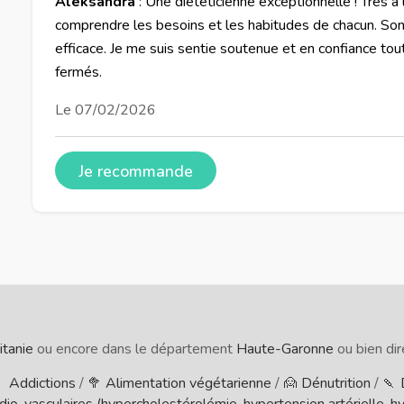
Aleksandra
: Une diététicienne exceptionnelle ! Très à
comprendre les besoins et les habitudes de chacun. S
efficace. Je me suis sentie soutenue et en confiance tou
fermés.
Le 07/02/2026
Je recommande
itanie
ou encore dans le département
Haute-Garonne
ou bien dir
 Addictions
/
🥦 Alimentation végétarienne
/
🙍 Dénutrition
/
🍡 
io-vasculaires (hypercholestérolémie, hypertension artérielle, hype