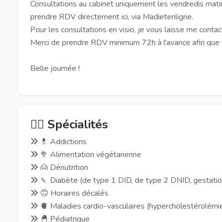
Consultations au cabinet uniquement les vendredis mati
prendre RDV directement ici, via Madietenligne.
Pour les consultations en visio, je vous laisse me con
Merci de prendre RDV minimum 72h à l'avance afin que v
Belle journée !
🧑‍⚕️ Spécialités
💊 Addictions
🥦 Alimentation végétarienne
🙍 Dénutrition
🍡 Diabète (de type 1 DID, de type 2 DNID, gestatio
🙃 Horaires décalés
🫀 Maladies cardio-vasculaires (hypercholestérolémie, h
🐣 Pédiatrique