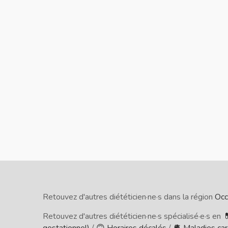
Retouvez d'autres diététicien·ne·s dans la région
Occ
Retouvez d'autres diététicien·ne·s spécialisé·e·s en

gestationnel)
/
🙃 Horaires décalés
/
🫀 Maladies card