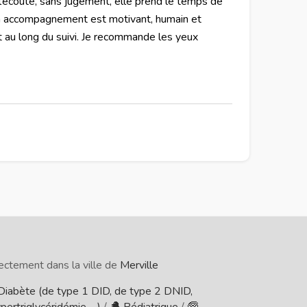
 l’écoute, sans jugement, elle prend le temps de
on accompagnement est motivant, humain et
t au long du suivi. Je recommande les yeux
ectement dans la ville de
Merville
Diabète (de type 1 DID, de type 2 DNID,
rtriglycéridémie, ...)
/
🐣 Pédiatrique
/
🧓