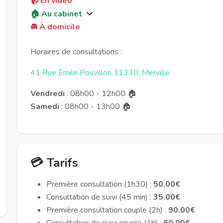
📹 En vidéo
🏠 Au cabinet
🚘 À domicile
Horaires de consultations :
41 Rue Emile Pouvillon 31330, Merville
Vendredi
: 08h00
- 12h00 🏠
Samedi
: 08h00
- 13h00 🏠
💳 Tarifs
Première consultation (1h30) :
50.00€
Consultation de suivi (45 min) :
35.00€
Première consultation couple (2h) :
90.00€
Consultation de suivi couple (1h) :
60.00€