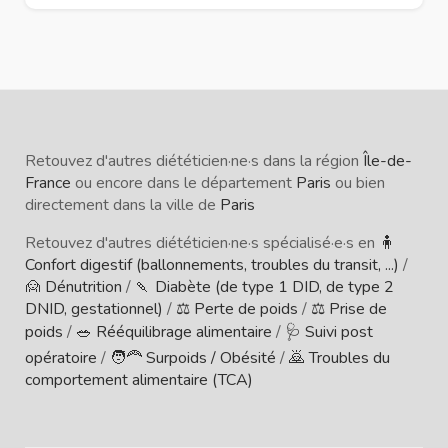
Retouvez d'autres diététicien·ne·s dans la région
Île-de-
France
ou encore dans le département
Paris
ou bien
directement dans la ville de
Paris
Retouvez d'autres diététicien·ne·s spécialisé·e·s en
🧍
Confort digestif (ballonnements, troubles du transit, ...)
/
🙍 Dénutrition
/
🍡 Diabète (de type 1 DID, de type 2
DNID, gestationnel)
/
⚖️ Perte de poids
/
⚖️ Prise de
poids
/
🥗 Rééquilibrage alimentaire
/
🩺 Suivi post
opératoire
/
🧑‍🦰 Surpoids / Obésité
/
🙇 Troubles du
comportement alimentaire (TCA)