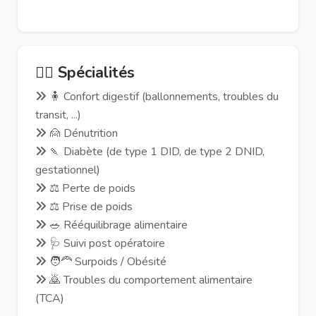
🧑‍⚕️ Spécialités
🧍 Confort digestif (ballonnements, troubles du
transit, ...)
🙍 Dénutrition
🍡 Diabète (de type 1 DID, de type 2 DNID,
gestationnel)
⚖️ Perte de poids
⚖️ Prise de poids
🥗 Rééquilibrage alimentaire
🩺 Suivi post opératoire
🧑‍🦰 Surpoids / Obésité
🙇 Troubles du comportement alimentaire
(TCA)