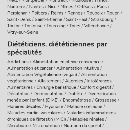
Metz
/
Montpellier
/
Montreuil
/
Mulhouse
/
Nancy
/
Nanterre
/
Nantes
/
Nice
/
Nîmes
/
Orléans
/
Paris
/
Perpignan
/
Poitiers
/
Reims
/
Rennes
/
Roubaix
/
Rouen
/
Saint-Denis
/
Saint-Etienne
/
Saint-Paul
/
Strasbourg
/
Toulon
/
Toulouse
/
Tourcoing
/
Tours
/
Villeurbanne
/
Vitry-sur-Seine
Diététiciens, diététiciennes par
spécialités
Addictions
/
Alimentation en pleine conscience
/
Alimentation et cancer
/
Alimentation Intuitive
/
Alimentation Végétalienne (vegan)
/
Alimentation
végétarienne
/
Allaitement
/
Allergies / Intolérances
Alimentaires
/
Chirurgie bariatrique
/
Confort digestif
/
Dénutrition
/
Dermonutrition
/
Diabète
/
Diversification
menée par l'enfant (DME)
/
Endométriose
/
Grossesse
/
Horaires décalés
/
Hypnose
/
Maladie cœliaque
/
Maladies cardio-vasculaires
/
Maladies inflammatoires
chroniques de l'intestin (MICI)
/
Maladies rénales
/
Microbiote
/
Micronutrition
/
Nutrition du sportif
/