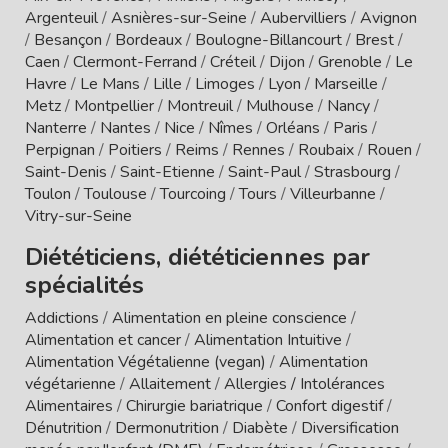
Argenteuil
/
Asnières-sur-Seine
/
Aubervilliers
/
Avignon
/
Besançon
/
Bordeaux
/
Boulogne-Billancourt
/
Brest
/
Caen
/
Clermont-Ferrand
/
Créteil
/
Dijon
/
Grenoble
/
Le
Havre
/
Le Mans
/
Lille
/
Limoges
/
Lyon
/
Marseille
/
Metz
/
Montpellier
/
Montreuil
/
Mulhouse
/
Nancy
/
Nanterre
/
Nantes
/
Nice
/
Nîmes
/
Orléans
/
Paris
/
Perpignan
/
Poitiers
/
Reims
/
Rennes
/
Roubaix
/
Rouen
/
Saint-Denis
/
Saint-Etienne
/
Saint-Paul
/
Strasbourg
/
Toulon
/
Toulouse
/
Tourcoing
/
Tours
/
Villeurbanne
/
Vitry-sur-Seine
Diététiciens, diététiciennes par
spécialités
Addictions
/
Alimentation en pleine conscience
/
Alimentation et cancer
/
Alimentation Intuitive
/
Alimentation Végétalienne (vegan)
/
Alimentation
végétarienne
/
Allaitement
/
Allergies / Intolérances
Alimentaires
/
Chirurgie bariatrique
/
Confort digestif
/
Dénutrition
/
Dermonutrition
/
Diabète
/
Diversification