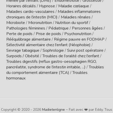
menée par l'enfant (DME)
/
Endométriose
/
Grossesse
/
Horaires décalés
/
Hypnose
/
Maladie cœliaque
/
Maladies cardio-vasculaires
/
Maladies inflammatoires
chroniques de l'intestin (MICI)
/
Maladies rénales
/
Microbiote
/
Micronutrition
/
Nutrition du sportif
/
Pathologies féminines
/
Pédiatrique
/
Personnes âgées
/
Perte de poids
/
Prise de poids
/
Psychonutrition
/
Rééquilibrage alimentaire
/
Régime pauvre en FODMAP
/
Sélectivité alimentaire chez l'enfant (Néophobie)
/
Sevrage tabagique
/
Sophrologie
/
Suivi post opératoire
/
Surpoids / Obésité
/
Troubles de l'oralité chez l'enfant
/
Troubles digestifs (reflux gastro-oesophagien RGO,
pancréatite, syndrome de l'intestin irritable, ...)
/
Troubles
du comportement alimentaire (TCA)
/
Troubles
hormonaux
Copyright © 2020 - 2026
Madietenligne
~ Fait avec ❤️ par Eddy. Tous