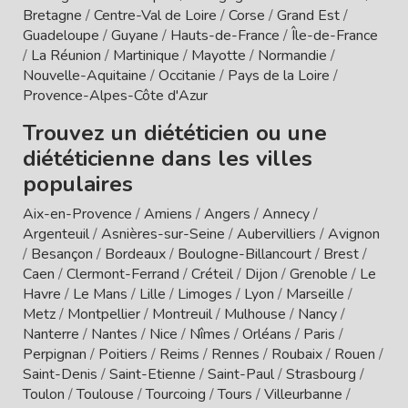
Bretagne
/
Centre-Val de Loire
/
Corse
/
Grand Est
/
Guadeloupe
/
Guyane
/
Hauts-de-France
/
Île-de-France
/
La Réunion
/
Martinique
/
Mayotte
/
Normandie
/
Nouvelle-Aquitaine
/
Occitanie
/
Pays de la Loire
/
Provence-Alpes-Côte d'Azur
Trouvez un diététicien ou une
diététicienne dans les villes
populaires
Aix-en-Provence
/
Amiens
/
Angers
/
Annecy
/
Argenteuil
/
Asnières-sur-Seine
/
Aubervilliers
/
Avignon
/
Besançon
/
Bordeaux
/
Boulogne-Billancourt
/
Brest
/
Caen
/
Clermont-Ferrand
/
Créteil
/
Dijon
/
Grenoble
/
Le
Havre
/
Le Mans
/
Lille
/
Limoges
/
Lyon
/
Marseille
/
Metz
/
Montpellier
/
Montreuil
/
Mulhouse
/
Nancy
/
Nanterre
/
Nantes
/
Nice
/
Nîmes
/
Orléans
/
Paris
/
Perpignan
/
Poitiers
/
Reims
/
Rennes
/
Roubaix
/
Rouen
/
Saint-Denis
/
Saint-Etienne
/
Saint-Paul
/
Strasbourg
/
Toulon
/
Toulouse
/
Tourcoing
/
Tours
/
Villeurbanne
/