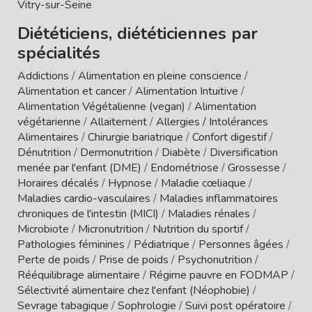
Vitry-sur-Seine
Diététiciens, diététiciennes par
spécialités
Addictions
/
Alimentation en pleine conscience
/
Alimentation et cancer
/
Alimentation Intuitive
/
Alimentation Végétalienne (vegan)
/
Alimentation
végétarienne
/
Allaitement
/
Allergies / Intolérances
Alimentaires
/
Chirurgie bariatrique
/
Confort digestif
/
Dénutrition
/
Dermonutrition
/
Diabète
/
Diversification
menée par l'enfant (DME)
/
Endométriose
/
Grossesse
/
Horaires décalés
/
Hypnose
/
Maladie cœliaque
/
Maladies cardio-vasculaires
/
Maladies inflammatoires
chroniques de l'intestin (MICI)
/
Maladies rénales
/
Microbiote
/
Micronutrition
/
Nutrition du sportif
/
Pathologies féminines
/
Pédiatrique
/
Personnes âgées
/
Perte de poids
/
Prise de poids
/
Psychonutrition
/
Rééquilibrage alimentaire
/
Régime pauvre en FODMAP
/
Sélectivité alimentaire chez l'enfant (Néophobie)
/
Sevrage tabagique
/
Sophrologie
/
Suivi post opératoire
/