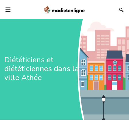
🔍
Diététiciens et
diététiciennes dans la
ville Athée