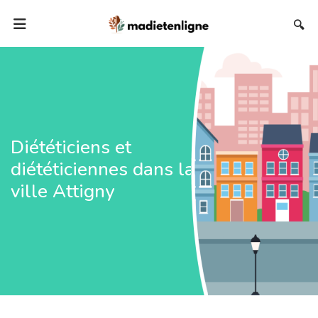
🔍
Diététiciens et
diététiciennes dans la
ville Attigny