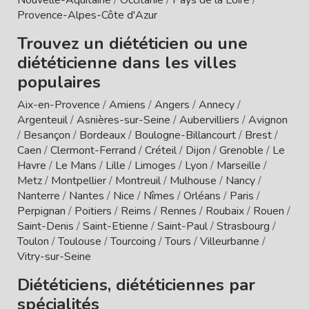
Provence-Alpes-Côte d'Azur
Trouvez un diététicien ou une
diététicienne dans les villes
populaires
Aix-en-Provence
/
Amiens
/
Angers
/
Annecy
/
Argenteuil
/
Asnières-sur-Seine
/
Aubervilliers
/
Avignon
/
Besançon
/
Bordeaux
/
Boulogne-Billancourt
/
Brest
/
Caen
/
Clermont-Ferrand
/
Créteil
/
Dijon
/
Grenoble
/
Le
Havre
/
Le Mans
/
Lille
/
Limoges
/
Lyon
/
Marseille
/
Metz
/
Montpellier
/
Montreuil
/
Mulhouse
/
Nancy
/
Nanterre
/
Nantes
/
Nice
/
Nîmes
/
Orléans
/
Paris
/
Perpignan
/
Poitiers
/
Reims
/
Rennes
/
Roubaix
/
Rouen
/
Saint-Denis
/
Saint-Etienne
/
Saint-Paul
/
Strasbourg
/
Toulon
/
Toulouse
/
Tourcoing
/
Tours
/
Villeurbanne
/
Vitry-sur-Seine
Diététiciens, diététiciennes par
spécialités