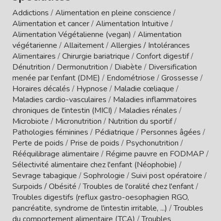
Addictions
/
Alimentation en pleine conscience
/
Alimentation et cancer
/
Alimentation Intuitive
/
Alimentation Végétalienne (vegan)
/
Alimentation
végétarienne
/
Allaitement
/
Allergies / Intolérances
Alimentaires
/
Chirurgie bariatrique
/
Confort digestif
/
Dénutrition
/
Dermonutrition
/
Diabète
/
Diversification
menée par l'enfant (DME)
/
Endométriose
/
Grossesse
/
Horaires décalés
/
Hypnose
/
Maladie cœliaque
/
Maladies cardio-vasculaires
/
Maladies inflammatoires
chroniques de l'intestin (MICI)
/
Maladies rénales
/
Microbiote
/
Micronutrition
/
Nutrition du sportif
/
Pathologies féminines
/
Pédiatrique
/
Personnes âgées
/
Perte de poids
/
Prise de poids
/
Psychonutrition
/
Rééquilibrage alimentaire
/
Régime pauvre en FODMAP
/
Sélectivité alimentaire chez l'enfant (Néophobie)
/
Sevrage tabagique
/
Sophrologie
/
Suivi post opératoire
/
Surpoids / Obésité
/
Troubles de l'oralité chez l'enfant
/
Troubles digestifs (reflux gastro-oesophagien RGO,
pancréatite, syndrome de l'intestin irritable, ...)
/
Troubles
du comportement alimentaire (TCA)
/
Troubles