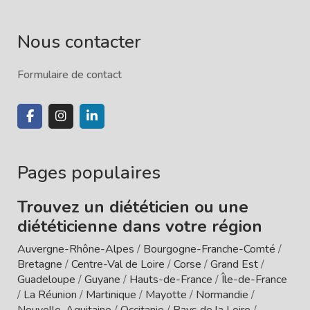
Nous contacter
Formulaire de contact
Pages populaires
Trouvez un diététicien ou une
diététicienne dans votre région
Auvergne-Rhône-Alpes
/
Bourgogne-Franche-Comté
/
Bretagne
/
Centre-Val de Loire
/
Corse
/
Grand Est
/
Guadeloupe
/
Guyane
/
Hauts-de-France
/
Île-de-France
/
La Réunion
/
Martinique
/
Mayotte
/
Normandie
/
Nouvelle-Aquitaine
/
Occitanie
/
Pays de la Loire
/