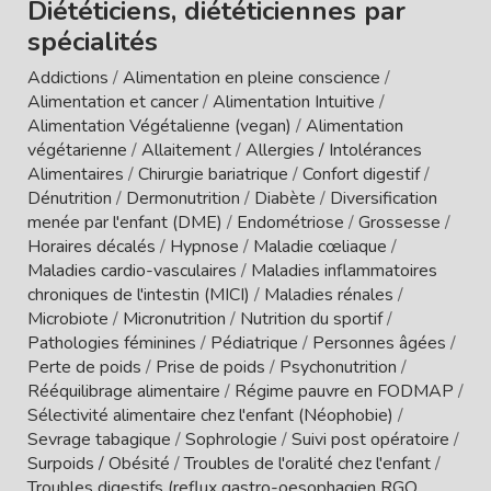
Diététiciens, diététiciennes par
spécialités
Addictions
/
Alimentation en pleine conscience
/
Alimentation et cancer
/
Alimentation Intuitive
/
Alimentation Végétalienne (vegan)
/
Alimentation
végétarienne
/
Allaitement
/
Allergies / Intolérances
Alimentaires
/
Chirurgie bariatrique
/
Confort digestif
/
Dénutrition
/
Dermonutrition
/
Diabète
/
Diversification
menée par l'enfant (DME)
/
Endométriose
/
Grossesse
/
Horaires décalés
/
Hypnose
/
Maladie cœliaque
/
Maladies cardio-vasculaires
/
Maladies inflammatoires
chroniques de l'intestin (MICI)
/
Maladies rénales
/
Microbiote
/
Micronutrition
/
Nutrition du sportif
/
Pathologies féminines
/
Pédiatrique
/
Personnes âgées
/
Perte de poids
/
Prise de poids
/
Psychonutrition
/
Rééquilibrage alimentaire
/
Régime pauvre en FODMAP
/
Sélectivité alimentaire chez l'enfant (Néophobie)
/
Sevrage tabagique
/
Sophrologie
/
Suivi post opératoire
/
Surpoids / Obésité
/
Troubles de l'oralité chez l'enfant
/
Troubles digestifs (reflux gastro-oesophagien RGO,