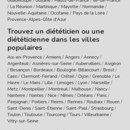
Guadeloupe
/
Guyane
/
Hauts-de-France
/
Île-de-France
/
La Réunion
/
Martinique
/
Mayotte
/
Normandie
/
Nouvelle-Aquitaine
/
Occitanie
/
Pays de la Loire
/
Provence-Alpes-Côte d'Azur
Trouvez un diététicien ou une
diététicienne dans les villes
populaires
Aix-en-Provence
/
Amiens
/
Angers
/
Annecy
/
Argenteuil
/
Asnières-sur-Seine
/
Aubervilliers
/
Avignon
/
Besançon
/
Bordeaux
/
Boulogne-Billancourt
/
Brest
/
Caen
/
Clermont-Ferrand
/
Créteil
/
Dijon
/
Grenoble
/
Le
Havre
/
Le Mans
/
Lille
/
Limoges
/
Lyon
/
Marseille
/
Metz
/
Montpellier
/
Montreuil
/
Mulhouse
/
Nancy
/
Nanterre
/
Nantes
/
Nice
/
Nîmes
/
Orléans
/
Paris
/
Perpignan
/
Poitiers
/
Reims
/
Rennes
/
Roubaix
/
Rouen
/
Saint-Denis
/
Saint-Etienne
/
Saint-Paul
/
Strasbourg
/
Toulon
/
Toulouse
/
Tourcoing
/
Tours
/
Villeurbanne
/
Vitry-sur-Seine