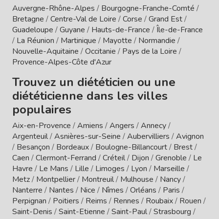
Auvergne-Rhône-Alpes
/
Bourgogne-Franche-Comté
/
Bretagne
/
Centre-Val de Loire
/
Corse
/
Grand Est
/
Guadeloupe
/
Guyane
/
Hauts-de-France
/
Île-de-France
/
La Réunion
/
Martinique
/
Mayotte
/
Normandie
/
Nouvelle-Aquitaine
/
Occitanie
/
Pays de la Loire
/
Provence-Alpes-Côte d'Azur
Trouvez un diététicien ou une
diététicienne dans les villes
populaires
Aix-en-Provence
/
Amiens
/
Angers
/
Annecy
/
Argenteuil
/
Asnières-sur-Seine
/
Aubervilliers
/
Avignon
/
Besançon
/
Bordeaux
/
Boulogne-Billancourt
/
Brest
/
Caen
/
Clermont-Ferrand
/
Créteil
/
Dijon
/
Grenoble
/
Le
Havre
/
Le Mans
/
Lille
/
Limoges
/
Lyon
/
Marseille
/
Metz
/
Montpellier
/
Montreuil
/
Mulhouse
/
Nancy
/
Nanterre
/
Nantes
/
Nice
/
Nîmes
/
Orléans
/
Paris
/
Perpignan
/
Poitiers
/
Reims
/
Rennes
/
Roubaix
/
Rouen
/
Saint-Denis
/
Saint-Etienne
/
Saint-Paul
/
Strasbourg
/