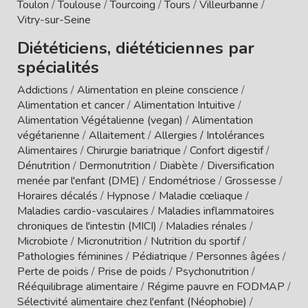
Toulon
/
Toulouse
/
Tourcoing
/
Tours
/
Villeurbanne
/
Vitry-sur-Seine
Diététiciens, diététiciennes par
spécialités
Addictions
/
Alimentation en pleine conscience
/
Alimentation et cancer
/
Alimentation Intuitive
/
Alimentation Végétalienne (vegan)
/
Alimentation
végétarienne
/
Allaitement
/
Allergies / Intolérances
Alimentaires
/
Chirurgie bariatrique
/
Confort digestif
/
Dénutrition
/
Dermonutrition
/
Diabète
/
Diversification
menée par l'enfant (DME)
/
Endométriose
/
Grossesse
/
Horaires décalés
/
Hypnose
/
Maladie cœliaque
/
Maladies cardio-vasculaires
/
Maladies inflammatoires
chroniques de l'intestin (MICI)
/
Maladies rénales
/
Microbiote
/
Micronutrition
/
Nutrition du sportif
/
Pathologies féminines
/
Pédiatrique
/
Personnes âgées
/
Perte de poids
/
Prise de poids
/
Psychonutrition
/
Rééquilibrage alimentaire
/
Régime pauvre en FODMAP
/
Sélectivité alimentaire chez l'enfant (Néophobie)
/