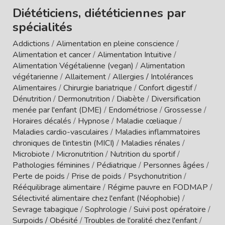
Diététiciens, diététiciennes par
spécialités
Addictions
/
Alimentation en pleine conscience
/
Alimentation et cancer
/
Alimentation Intuitive
/
Alimentation Végétalienne (vegan)
/
Alimentation
végétarienne
/
Allaitement
/
Allergies / Intolérances
Alimentaires
/
Chirurgie bariatrique
/
Confort digestif
/
Dénutrition
/
Dermonutrition
/
Diabète
/
Diversification
menée par l'enfant (DME)
/
Endométriose
/
Grossesse
/
Horaires décalés
/
Hypnose
/
Maladie cœliaque
/
Maladies cardio-vasculaires
/
Maladies inflammatoires
chroniques de l'intestin (MICI)
/
Maladies rénales
/
Microbiote
/
Micronutrition
/
Nutrition du sportif
/
Pathologies féminines
/
Pédiatrique
/
Personnes âgées
/
Perte de poids
/
Prise de poids
/
Psychonutrition
/
Rééquilibrage alimentaire
/
Régime pauvre en FODMAP
/
Sélectivité alimentaire chez l'enfant (Néophobie)
/
Sevrage tabagique
/
Sophrologie
/
Suivi post opératoire
/
Surpoids / Obésité
/
Troubles de l'oralité chez l'enfant
/