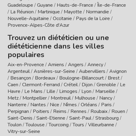
Guadeloupe
/
Guyane
/
Hauts-de-France
/
Île-de-France
/
La Réunion
/
Martinique
/
Mayotte
/
Normandie
/
Nouvelle-Aquitaine
/
Occitanie
/
Pays de la Loire
/
Provence-Alpes-Côte d'Azur
Trouvez un diététicien ou une
diététicienne dans les villes
populaires
Aix-en-Provence
/
Amiens
/
Angers
/
Annecy
/
Argenteuil
/
Asnières-sur-Seine
/
Aubervilliers
/
Avignon
/
Besançon
/
Bordeaux
/
Boulogne-Billancourt
/
Brest
/
Caen
/
Clermont-Ferrand
/
Créteil
/
Dijon
/
Grenoble
/
Le
Havre
/
Le Mans
/
Lille
/
Limoges
/
Lyon
/
Marseille
/
Metz
/
Montpellier
/
Montreuil
/
Mulhouse
/
Nancy
/
Nanterre
/
Nantes
/
Nice
/
Nîmes
/
Orléans
/
Paris
/
Perpignan
/
Poitiers
/
Reims
/
Rennes
/
Roubaix
/
Rouen
/
Saint-Denis
/
Saint-Etienne
/
Saint-Paul
/
Strasbourg
/
Toulon
/
Toulouse
/
Tourcoing
/
Tours
/
Villeurbanne
/
Vitry-sur-Seine