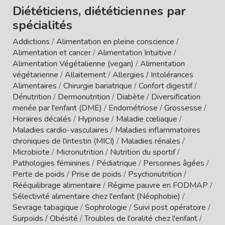
Diététiciens, diététiciennes par
spécialités
Addictions
/
Alimentation en pleine conscience
/
Alimentation et cancer
/
Alimentation Intuitive
/
Alimentation Végétalienne (vegan)
/
Alimentation
végétarienne
/
Allaitement
/
Allergies / Intolérances
Alimentaires
/
Chirurgie bariatrique
/
Confort digestif
/
Dénutrition
/
Dermonutrition
/
Diabète
/
Diversification
menée par l'enfant (DME)
/
Endométriose
/
Grossesse
/
Horaires décalés
/
Hypnose
/
Maladie cœliaque
/
Maladies cardio-vasculaires
/
Maladies inflammatoires
chroniques de l'intestin (MICI)
/
Maladies rénales
/
Microbiote
/
Micronutrition
/
Nutrition du sportif
/
Pathologies féminines
/
Pédiatrique
/
Personnes âgées
/
Perte de poids
/
Prise de poids
/
Psychonutrition
/
Rééquilibrage alimentaire
/
Régime pauvre en FODMAP
/
Sélectivité alimentaire chez l'enfant (Néophobie)
/
Sevrage tabagique
/
Sophrologie
/
Suivi post opératoire
/
Surpoids / Obésité
/
Troubles de l'oralité chez l'enfant
/