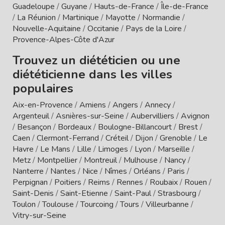
Guadeloupe
/
Guyane
/
Hauts-de-France
/
Île-de-France
/
La Réunion
/
Martinique
/
Mayotte
/
Normandie
/
Nouvelle-Aquitaine
/
Occitanie
/
Pays de la Loire
/
Provence-Alpes-Côte d'Azur
Trouvez un diététicien ou une
diététicienne dans les villes
populaires
Aix-en-Provence
/
Amiens
/
Angers
/
Annecy
/
Argenteuil
/
Asnières-sur-Seine
/
Aubervilliers
/
Avignon
/
Besançon
/
Bordeaux
/
Boulogne-Billancourt
/
Brest
/
Caen
/
Clermont-Ferrand
/
Créteil
/
Dijon
/
Grenoble
/
Le
Havre
/
Le Mans
/
Lille
/
Limoges
/
Lyon
/
Marseille
/
Metz
/
Montpellier
/
Montreuil
/
Mulhouse
/
Nancy
/
Nanterre
/
Nantes
/
Nice
/
Nîmes
/
Orléans
/
Paris
/
Perpignan
/
Poitiers
/
Reims
/
Rennes
/
Roubaix
/
Rouen
/
Saint-Denis
/
Saint-Etienne
/
Saint-Paul
/
Strasbourg
/
Toulon
/
Toulouse
/
Tourcoing
/
Tours
/
Villeurbanne
/
Vitry-sur-Seine