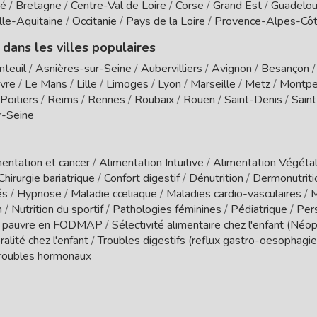
té
/
Bretagne
/
Centre-Val de Loire
/
Corse
/
Grand Est
/
Guadelo
le-Aquitaine
/
Occitanie
/
Pays de la Loire
/
Provence-Alpes-Côt
 dans les villes populaires
nteuil
/
Asnières-sur-Seine
/
Aubervilliers
/
Avignon
/
Besançon
vre
/
Le Mans
/
Lille
/
Limoges
/
Lyon
/
Marseille
/
Metz
/
Montpel
Poitiers
/
Reims
/
Rennes
/
Roubaix
/
Rouen
/
Saint-Denis
/
Sain
r-Seine
entation et cancer
/
Alimentation Intuitive
/
Alimentation Végétal
Chirurgie bariatrique
/
Confort digestif
/
Dénutrition
/
Dermonutrit
és
/
Hypnose
/
Maladie cœliaque
/
Maladies cardio-vasculaires
/
M
n
/
Nutrition du sportif
/
Pathologies féminines
/
Pédiatrique
/
Per
 pauvre en FODMAP
/
Sélectivité alimentaire chez l'enfant (Néo
ralité chez l'enfant
/
Troubles digestifs (reflux gastro-oesophagien
roubles hormonaux