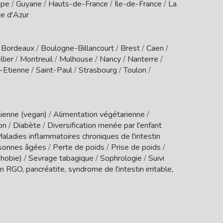
upe
/
Guyane
/
Hauts-de-France
/
Île-de-France
/
La
e d'Azur
/
Bordeaux
/
Boulogne-Billancourt
/
Brest
/
Caen
/
lier
/
Montreuil
/
Mulhouse
/
Nancy
/
Nanterre
/
t-Etienne
/
Saint-Paul
/
Strasbourg
/
Toulon
/
ienne (vegan)
/
Alimentation végétarienne
/
ion
/
Diabète
/
Diversification menée par l'enfant
aladies inflammatoires chroniques de l'intestin
sonnes âgées
/
Perte de poids
/
Prise de poids
/
phobie)
/
Sevrage tabagique
/
Sophrologie
/
Suivi
 RGO, pancréatite, syndrome de l'intestin irritable,