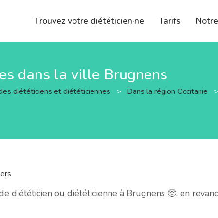
Trouvez votre diététicien·ne
Tarifs
Notr
nes dans la ville Brugnens
des diététiciens et diététiciennes
>
Dans la région Occitanie
ers
 diététicien ou diététicienne à Brugnens 🥺, en revan