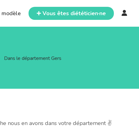
e modèle
➕ Vous êtes diététicien·ne
>
Dans le département Gers
che nous en avons dans votre département ✌️