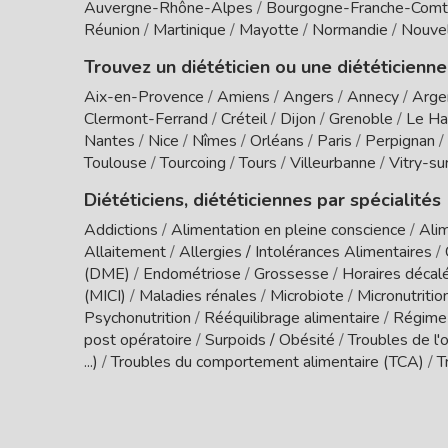
Auvergne-Rhône-Alpes
/
Bourgogne-Franche-Com
Réunion
/
Martinique
/
Mayotte
/
Normandie
/
Nouvel
Trouvez un diététicien ou une diététicienne
Aix-en-Provence
/
Amiens
/
Angers
/
Annecy
/
Arge
Clermont-Ferrand
/
Créteil
/
Dijon
/
Grenoble
/
Le Ha
Nantes
/
Nice
/
Nîmes
/
Orléans
/
Paris
/
Perpignan
/
Toulouse
/
Tourcoing
/
Tours
/
Villeurbanne
/
Vitry-su
Diététiciens, diététiciennes par spécialités
Addictions
/
Alimentation en pleine conscience
/
Alim
Allaitement
/
Allergies / Intolérances Alimentaires
/
(DME)
/
Endométriose
/
Grossesse
/
Horaires décal
(MICI)
/
Maladies rénales
/
Microbiote
/
Micronutritio
Psychonutrition
/
Rééquilibrage alimentaire
/
Régime
post opératoire
/
Surpoids / Obésité
/
Troubles de l'o
...)
/
Troubles du comportement alimentaire (TCA)
/
T