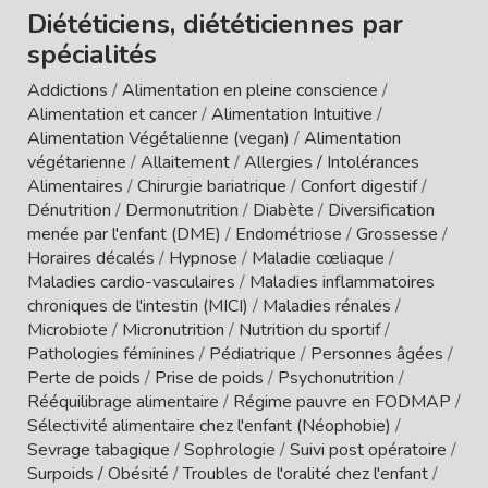
Diététiciens, diététiciennes par
spécialités
Addictions
/
Alimentation en pleine conscience
/
Alimentation et cancer
/
Alimentation Intuitive
/
Alimentation Végétalienne (vegan)
/
Alimentation
végétarienne
/
Allaitement
/
Allergies / Intolérances
Alimentaires
/
Chirurgie bariatrique
/
Confort digestif
/
Dénutrition
/
Dermonutrition
/
Diabète
/
Diversification
menée par l'enfant (DME)
/
Endométriose
/
Grossesse
/
Horaires décalés
/
Hypnose
/
Maladie cœliaque
/
Maladies cardio-vasculaires
/
Maladies inflammatoires
chroniques de l'intestin (MICI)
/
Maladies rénales
/
Microbiote
/
Micronutrition
/
Nutrition du sportif
/
Pathologies féminines
/
Pédiatrique
/
Personnes âgées
/
Perte de poids
/
Prise de poids
/
Psychonutrition
/
Rééquilibrage alimentaire
/
Régime pauvre en FODMAP
/
Sélectivité alimentaire chez l'enfant (Néophobie)
/
Sevrage tabagique
/
Sophrologie
/
Suivi post opératoire
/
Surpoids / Obésité
/
Troubles de l'oralité chez l'enfant
/