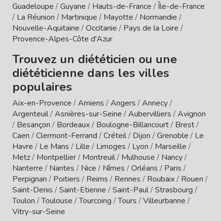
Guadeloupe
/
Guyane
/
Hauts-de-France
/
Île-de-France
/
La Réunion
/
Martinique
/
Mayotte
/
Normandie
/
Nouvelle-Aquitaine
/
Occitanie
/
Pays de la Loire
/
Provence-Alpes-Côte d'Azur
Trouvez un diététicien ou une
diététicienne dans les villes
populaires
Aix-en-Provence
/
Amiens
/
Angers
/
Annecy
/
Argenteuil
/
Asnières-sur-Seine
/
Aubervilliers
/
Avignon
/
Besançon
/
Bordeaux
/
Boulogne-Billancourt
/
Brest
/
Caen
/
Clermont-Ferrand
/
Créteil
/
Dijon
/
Grenoble
/
Le
Havre
/
Le Mans
/
Lille
/
Limoges
/
Lyon
/
Marseille
/
Metz
/
Montpellier
/
Montreuil
/
Mulhouse
/
Nancy
/
Nanterre
/
Nantes
/
Nice
/
Nîmes
/
Orléans
/
Paris
/
Perpignan
/
Poitiers
/
Reims
/
Rennes
/
Roubaix
/
Rouen
/
Saint-Denis
/
Saint-Etienne
/
Saint-Paul
/
Strasbourg
/
Toulon
/
Toulouse
/
Tourcoing
/
Tours
/
Villeurbanne
/
Vitry-sur-Seine