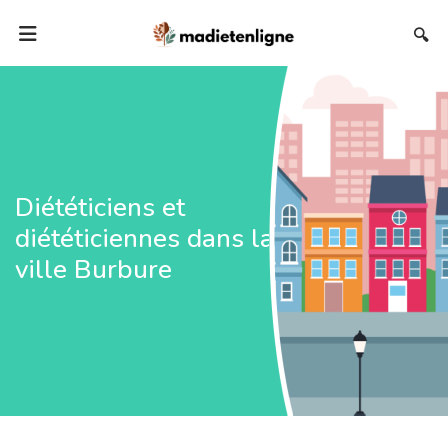
🔍
Diététiciens et
diététiciennes dans la
ville Burbure