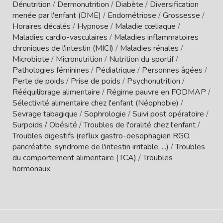
Dénutrition
/
Dermonutrition
/
Diabète
/
Diversification
menée par l'enfant (DME)
/
Endométriose
/
Grossesse
/
Horaires décalés
/
Hypnose
/
Maladie cœliaque
/
Maladies cardio-vasculaires
/
Maladies inflammatoires
chroniques de l'intestin (MICI)
/
Maladies rénales
/
Microbiote
/
Micronutrition
/
Nutrition du sportif
/
Pathologies féminines
/
Pédiatrique
/
Personnes âgées
/
Perte de poids
/
Prise de poids
/
Psychonutrition
/
Rééquilibrage alimentaire
/
Régime pauvre en FODMAP
/
Sélectivité alimentaire chez l'enfant (Néophobie)
/
Sevrage tabagique
/
Sophrologie
/
Suivi post opératoire
/
Surpoids / Obésité
/
Troubles de l'oralité chez l'enfant
/
Troubles digestifs (reflux gastro-oesophagien RGO,
pancréatite, syndrome de l'intestin irritable, ...)
/
Troubles
du comportement alimentaire (TCA)
/
Troubles
hormonaux