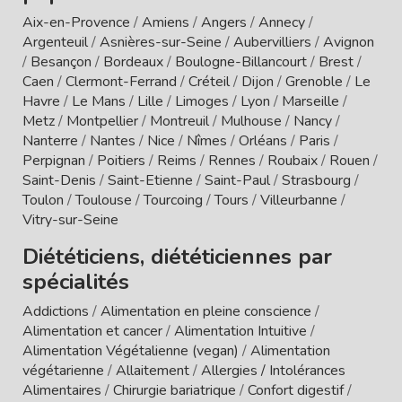
Aix-en-Provence
/
Amiens
/
Angers
/
Annecy
/
Argenteuil
/
Asnières-sur-Seine
/
Aubervilliers
/
Avignon
/
Besançon
/
Bordeaux
/
Boulogne-Billancourt
/
Brest
/
Caen
/
Clermont-Ferrand
/
Créteil
/
Dijon
/
Grenoble
/
Le
Havre
/
Le Mans
/
Lille
/
Limoges
/
Lyon
/
Marseille
/
Metz
/
Montpellier
/
Montreuil
/
Mulhouse
/
Nancy
/
Nanterre
/
Nantes
/
Nice
/
Nîmes
/
Orléans
/
Paris
/
Perpignan
/
Poitiers
/
Reims
/
Rennes
/
Roubaix
/
Rouen
/
Saint-Denis
/
Saint-Etienne
/
Saint-Paul
/
Strasbourg
/
Toulon
/
Toulouse
/
Tourcoing
/
Tours
/
Villeurbanne
/
Vitry-sur-Seine
Diététiciens, diététiciennes par
spécialités
Addictions
/
Alimentation en pleine conscience
/
Alimentation et cancer
/
Alimentation Intuitive
/
Alimentation Végétalienne (vegan)
/
Alimentation
végétarienne
/
Allaitement
/
Allergies / Intolérances
Alimentaires
/
Chirurgie bariatrique
/
Confort digestif
/