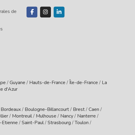
rales de
es
upe
/
Guyane
/
Hauts-de-France
/
Île-de-France
/
La
e d'Azur
/
Bordeaux
/
Boulogne-Billancourt
/
Brest
/
Caen
/
lier
/
Montreuil
/
Mulhouse
/
Nancy
/
Nanterre
/
t-Etienne
/
Saint-Paul
/
Strasbourg
/
Toulon
/