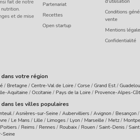
d'utilisation
i fait de notre
Partenariat
 nutrition.
Conditions géné
Recettes
nges et de mise
vente
Open startup
Mentions légal
Confidentialité
e dans votre région
té
/
Bretagne
/
Centre-Val de Loire
/
Corse
/
Grand Est
/
Guadelo
le-Aquitaine
/
Occitanie
/
Pays de la Loire
/
Provence-Alpes-Côt
 dans les villes populaires
nteuil
/
Asnières-sur-Seine
/
Aubervilliers
/
Avignon
/
Besançon
vre
/
Le Mans
/
Lille
/
Limoges
/
Lyon
/
Marseille
/
Metz
/
Montpel
Poitiers
/
Reims
/
Rennes
/
Roubaix
/
Rouen
/
Saint-Denis
/
Sain
r-Seine