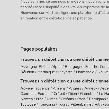
Nous sommes ce que nous mangeons, nous avons ains
priorité l’accès simplifié à des vrai·e·s expert·e·s de la
Bienvenue sur Madietenligne, une plateforme d’écha
en relation entre diététicien·ne et patient·e.
Pages populaires
Trouvez un diététicien ou une diététicienn
Auvergne-Rhône-Alpes
/
Bourgogne-Franche-Com
Réunion
/
Martinique
/
Mayotte
/
Normandie
/
Nouvel
Trouvez un diététicien ou une diététicienne
Aix-en-Provence
/
Amiens
/
Angers
/
Annecy
/
Arge
Clermont-Ferrand
/
Créteil
/
Dijon
/
Grenoble
/
Le Ha
Nantes
/
Nice
/
Nîmes
/
Orléans
/
Paris
/
Perpignan
/
Toulouse
/
Tourcoing
/
Tours
/
Villeurbanne
/
Vitry-su