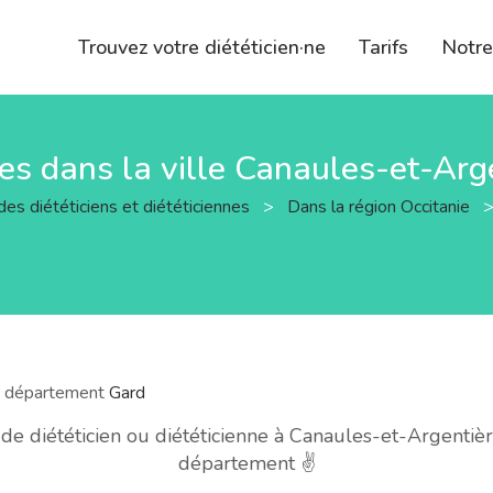
Trouvez votre diététicien·ne
Tarifs
Notr
nnes dans la ville Canaules-et-Arg
des diététiciens et diététiciennes
>
Dans la région Occitanie
le département
Gard
 diététicien ou diététicienne à Canaules-et-Argentièr
département ✌️