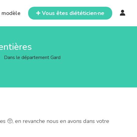
e modèle
➕ Vous êtes diététicien·ne
entières
>
Dans le département Gard
es 🥺, en revanche nous en avons dans votre