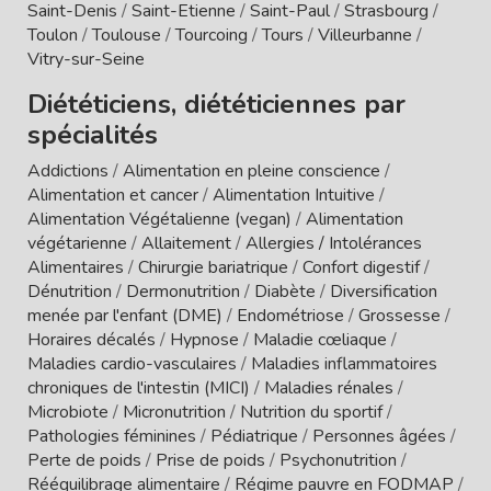
Saint-Denis
/
Saint-Etienne
/
Saint-Paul
/
Strasbourg
/
Toulon
/
Toulouse
/
Tourcoing
/
Tours
/
Villeurbanne
/
Vitry-sur-Seine
Diététiciens, diététiciennes par
spécialités
Addictions
/
Alimentation en pleine conscience
/
Alimentation et cancer
/
Alimentation Intuitive
/
Alimentation Végétalienne (vegan)
/
Alimentation
végétarienne
/
Allaitement
/
Allergies / Intolérances
Alimentaires
/
Chirurgie bariatrique
/
Confort digestif
/
Dénutrition
/
Dermonutrition
/
Diabète
/
Diversification
menée par l'enfant (DME)
/
Endométriose
/
Grossesse
/
Horaires décalés
/
Hypnose
/
Maladie cœliaque
/
Maladies cardio-vasculaires
/
Maladies inflammatoires
chroniques de l'intestin (MICI)
/
Maladies rénales
/
Microbiote
/
Micronutrition
/
Nutrition du sportif
/
Pathologies féminines
/
Pédiatrique
/
Personnes âgées
/
Perte de poids
/
Prise de poids
/
Psychonutrition
/
Rééquilibrage alimentaire
/
Régime pauvre en FODMAP
/