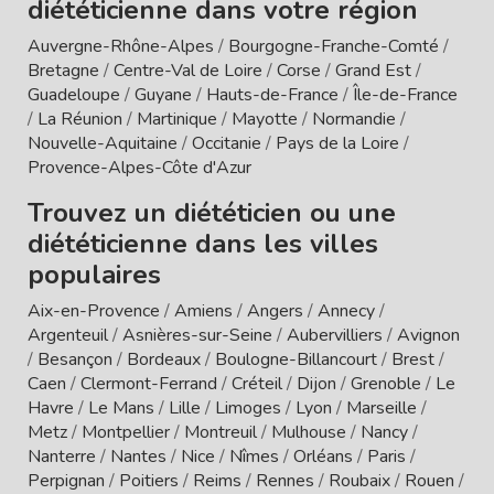
diététicienne dans votre région
Auvergne-Rhône-Alpes
/
Bourgogne-Franche-Comté
/
Bretagne
/
Centre-Val de Loire
/
Corse
/
Grand Est
/
Guadeloupe
/
Guyane
/
Hauts-de-France
/
Île-de-France
/
La Réunion
/
Martinique
/
Mayotte
/
Normandie
/
Nouvelle-Aquitaine
/
Occitanie
/
Pays de la Loire
/
Provence-Alpes-Côte d'Azur
Trouvez un diététicien ou une
diététicienne dans les villes
populaires
Aix-en-Provence
/
Amiens
/
Angers
/
Annecy
/
Argenteuil
/
Asnières-sur-Seine
/
Aubervilliers
/
Avignon
/
Besançon
/
Bordeaux
/
Boulogne-Billancourt
/
Brest
/
Caen
/
Clermont-Ferrand
/
Créteil
/
Dijon
/
Grenoble
/
Le
Havre
/
Le Mans
/
Lille
/
Limoges
/
Lyon
/
Marseille
/
Metz
/
Montpellier
/
Montreuil
/
Mulhouse
/
Nancy
/
Nanterre
/
Nantes
/
Nice
/
Nîmes
/
Orléans
/
Paris
/
Perpignan
/
Poitiers
/
Reims
/
Rennes
/
Roubaix
/
Rouen
/