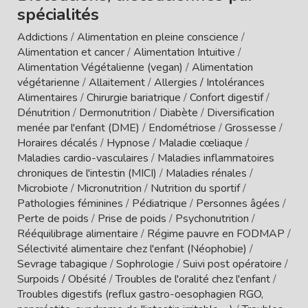
spécialités
Addictions
/
Alimentation en pleine conscience
/
Alimentation et cancer
/
Alimentation Intuitive
/
Alimentation Végétalienne (vegan)
/
Alimentation
végétarienne
/
Allaitement
/
Allergies / Intolérances
Alimentaires
/
Chirurgie bariatrique
/
Confort digestif
/
Dénutrition
/
Dermonutrition
/
Diabète
/
Diversification
menée par l'enfant (DME)
/
Endométriose
/
Grossesse
/
Horaires décalés
/
Hypnose
/
Maladie cœliaque
/
Maladies cardio-vasculaires
/
Maladies inflammatoires
chroniques de l'intestin (MICI)
/
Maladies rénales
/
Microbiote
/
Micronutrition
/
Nutrition du sportif
/
Pathologies féminines
/
Pédiatrique
/
Personnes âgées
/
Perte de poids
/
Prise de poids
/
Psychonutrition
/
Rééquilibrage alimentaire
/
Régime pauvre en FODMAP
/
Sélectivité alimentaire chez l'enfant (Néophobie)
/
Sevrage tabagique
/
Sophrologie
/
Suivi post opératoire
/
Surpoids / Obésité
/
Troubles de l'oralité chez l'enfant
/
Troubles digestifs (reflux gastro-oesophagien RGO,