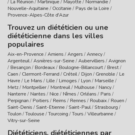
/
La Réunion
/
Martinique
/
Mayotte
/
Normandie
/
Nouvelle-Aquitaine
/
Occitanie
/
Pays de la Loire
/
Provence-Alpes-Côte d'Azur
Trouvez un diététicien ou une
diététicienne dans les villes
populaires
Aix-en-Provence
/
Amiens
/
Angers
/
Annecy
/
Argenteuil
/
Asnières-sur-Seine
/
Aubervilliers
/
Avignon
/
Besançon
/
Bordeaux
/
Boulogne-Billancourt
/
Brest
/
Caen
/
Clermont-Ferrand
/
Créteil
/
Dijon
/
Grenoble
/
Le
Havre
/
Le Mans
/
Lille
/
Limoges
/
Lyon
/
Marseille
/
Metz
/
Montpellier
/
Montreuil
/
Mulhouse
/
Nancy
/
Nanterre
/
Nantes
/
Nice
/
Nîmes
/
Orléans
/
Paris
/
Perpignan
/
Poitiers
/
Reims
/
Rennes
/
Roubaix
/
Rouen
/
Saint-Denis
/
Saint-Etienne
/
Saint-Paul
/
Strasbourg
/
Toulon
/
Toulouse
/
Tourcoing
/
Tours
/
Villeurbanne
/
Vitry-sur-Seine
Diététiciens, diététiciennes par